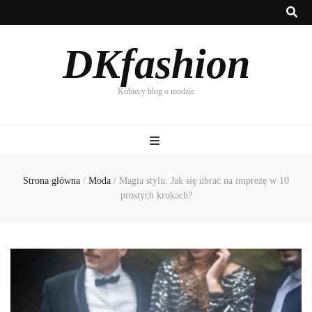
DKfashion
Kobiecy blog o modzie
Strona główna
/
Moda
/
Magia stylu. Jak się ubrać na imprezę w 10
prostych krokach?