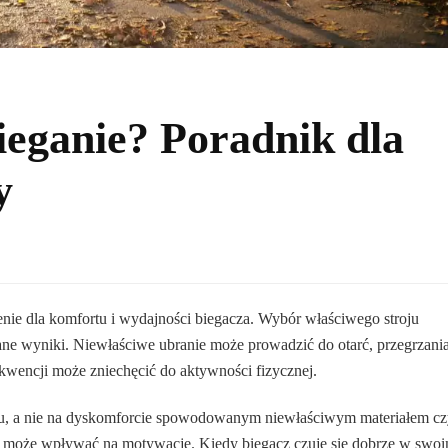
bieganie? Poradnik dla
y
ie dla komfortu i wydajności biegacza. Wybór właściwego stroju
ane wyniki. Niewłaściwe ubranie może prowadzić do otarć, przegrzani
wencji może zniechęcić do aktywności fizycznej.
ingu, a nie na dyskomforcie spowodowanym niewłaściwym materiałem c
a może wpływać na motywację. Kiedy biegacz czuje się dobrze w swo