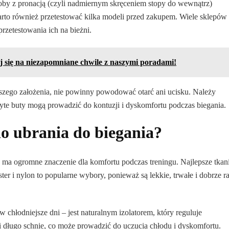
oby z pronacją (czyli nadmiernym skręceniem stopy do wewnątrz)
arto również przetestować kilka modeli przed zakupem. Wiele sklepów
rzetestowania ich na bieżni.
j się na niezapomniane chwile z naszymi poradami!
ego założenia, nie powinny powodować otarć ani ucisku. Należy
yte buty mogą prowadzić do kontuzji i dyskomfortu podczas biegania.
o ubrania do biegania?
ma ogromne znaczenie dla komfortu podczas treningu. Najlepsze tkan
ster i nylon to popularne wybory, ponieważ są lekkie, trwałe i dobrze r
 chłodniejsze dni – jest naturalnym izolatorem, który reguluje
 i długo schnie, co może prowadzić do uczucia chłodu i dyskomfortu.