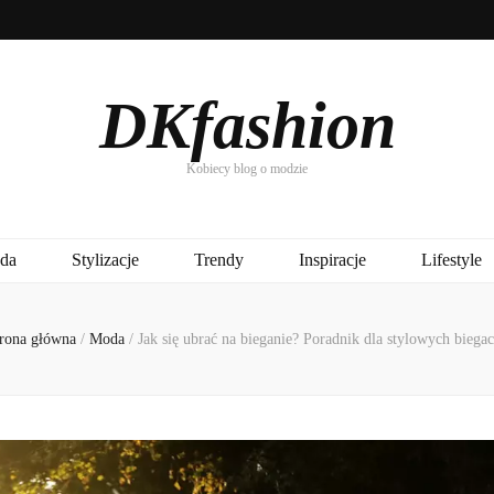
DKfashion
Kobiecy blog o modzie
da
Stylizacje
Trendy
Inspiracje
Lifestyle
rona główna
/
Moda
/
Jak się ubrać na bieganie? Poradnik dla stylowych biega