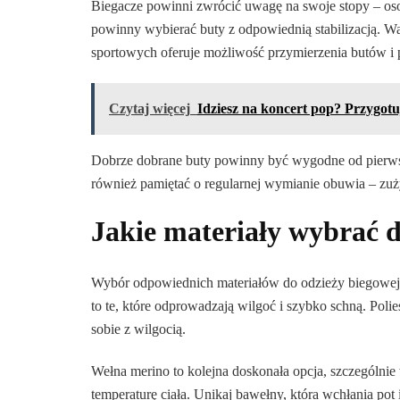
Biegacze powinni zwrócić uwagę na swoje stopy – os
powinny wybierać buty z odpowiednią stabilizacją. W
sportowych oferuje możliwość przymierzenia butów i p
Czytaj więcej
Idziesz na koncert pop? Przygotu
Dobrze dobrane buty powinny być wygodne od pierwsz
również pamiętać o regularnej wymianie obuwia – zuż
Jakie materiały wybrać d
Wybór odpowiednich materiałów do odzieży biegowej 
to te, które odprowadzają wilgoć i szybko schną. Polie
sobie z wilgocią.
Wełna merino to kolejna doskonała opcja, szczególnie w
temperaturę ciała. Unikaj bawełny, która wchłania pot