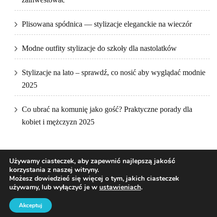
Plisowana spódnica — stylizacje eleganckie na wieczór
Modne outfity stylizacje do szkoły dla nastolatków
Stylizacje na lato – sprawdź, co nosić aby wyglądać modnie
2025
Co ubrać na komunię jako gość? Praktyczne porady dla
kobiet i mężczyzn 2025
Używamy ciasteczek, aby zapewnić najlepszą jakość
korzystania z naszej witryny.
Możesz dowiedzieć się więcej o tym, jakich ciasteczek
używamy, lub wyłączyć je w
ustawieniach
.
2026Prawa autorskie
DKfashion
.
Blossom Pretty | Stworzony przez
Blossom Themes
.Napędzane przez
WordPress
.
Akceptuj