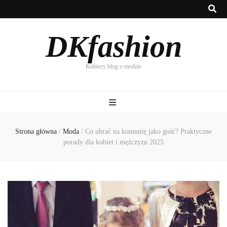
DKfashion
Kobiecy blog o modzie
Strona główna
/
Moda
/
Co ubrać na komunię jako gość? Praktyczne
porady dla kobiet i mężczyzn 2025