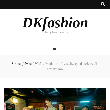
DKfashion
Kobiecy blog o modzie
Strona główna
/
Moda
/
Modne outfity stylizacje do szkoły dla
nastolatków