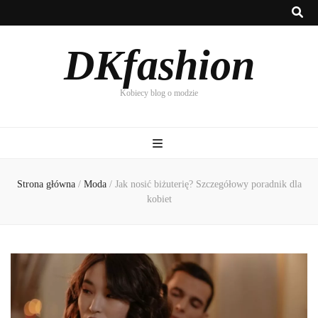
DKfashion
Kobiecy blog o modzie
Strona główna
/
Moda
/
Jak nosić biżuterię? Szczegółowy poradnik dla
kobiet