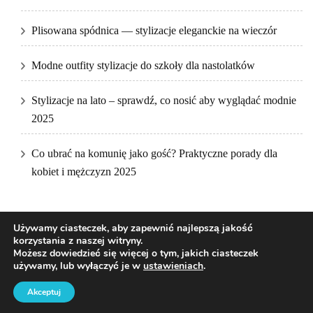
Plisowana spódnica — stylizacje eleganckie na wieczór
Modne outfity stylizacje do szkoły dla nastolatków
Stylizacje na lato – sprawdź, co nosić aby wyglądać modnie
2025
Co ubrać na komunię jako gość? Praktyczne porady dla
kobiet i mężczyzn 2025
Używamy ciasteczek, aby zapewnić najlepszą jakość
korzystania z naszej witryny.
Możesz dowiedzieć się więcej o tym, jakich ciasteczek
używamy, lub wyłączyć je w
ustawieniach
.
2026Prawa autorskie
DKfashion
.
Blossom Pretty | Stworzony przez
Blossom Themes
.Napędzane przez
WordPress
.
Akceptuj