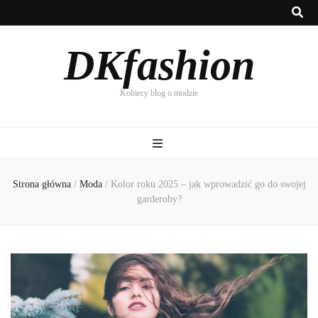
DKfashion
Kobiecy blog o modzie
Strona główna
/
Moda
/
Kolor roku 2025 – jak wprowadzić go do swojej
garderoby?