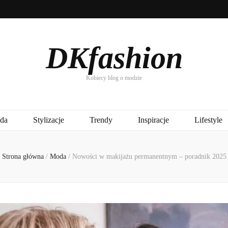
DKfashion
Kobiecy blog o modzie
da
Stylizacje
Trendy
Inspiracje
Lifestyle
Strona główna
/
Moda
/
Nowości w makijażu permanentnym – poradnik 2025