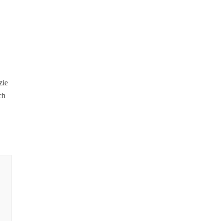
zie
ch