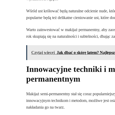
Wśród ust królować będą naturalne odcienie nude, kt
popularne będą też delikatne cieniowanie ust, które doda
Warto zainwestować w makijaż permanentny, aby zaosz
rok skupiają się na naturalności i subtelności, dbając
Czytaj więcej
Jak dbać o skórę latem? Najleps
Innowacyjne techniki i 
permanentnym
Makijaż semi-permanentny stał się coraz popularniejs
innowacyjnym technikom i metodom, możliwe jest osią
nakładania go na twarz.