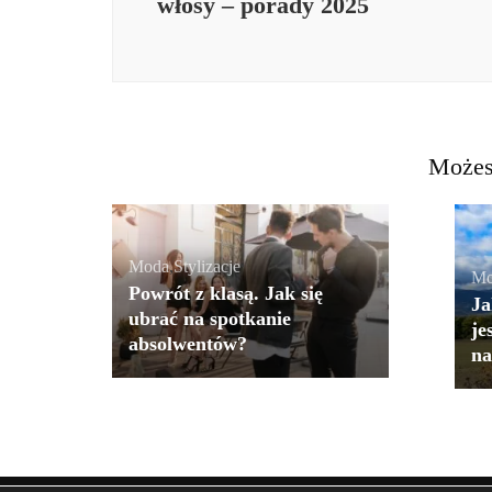
włosy – porady 2025
Możes
Moda
,
Stylizacje
Mo
Powrót z klasą. Jak się
Ja
ubrać na spotkanie
je
absolwentów?
na