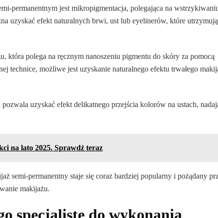
semi-permanentnym jest mikropigmentacja, polegająca na wstrzykiwani
a uzyskać efekt naturalnych brwi, ust lub eyelinerów, które utrzymują
gu, która polega na ręcznym nanoszeniu pigmentu do skóry za pomocą
jnej technice, możliwe jest uzyskanie naturalnego efektu trwałego maki
 pozwala uzyskać efekt delikatnego przejścia kolorów na ustach, nadaj
ci na lato 2025. Sprawdź teraz
ż semi-permanentny staje się coraz bardziej popularny i pożądany pr
wanie makijażu.
o specjalistę do wykonania