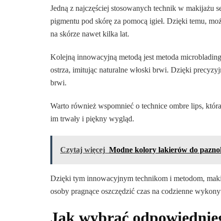
Jedną z najczęściej stosowanych technik w makijażu 
pigmentu pod skórę za pomocą igieł. Dzięki temu, możn
na skórze nawet kilka lat.
Kolejną innowacyjną metodą jest metoda microbladin
ostrza, imitując naturalne włoski brwi. Dzięki precyzy
brwi.
Warto również wspomnieć o technice ombre lips, która
im trwały i piękny wygląd.
Czytaj więcej
Modne kolory lakierów do paznok
Dzięki tym innowacyjnym technikom i metodom, makija
osoby pragnące oszczędzić czas na codzienne wykony
Jak wybrać odpowiednieg