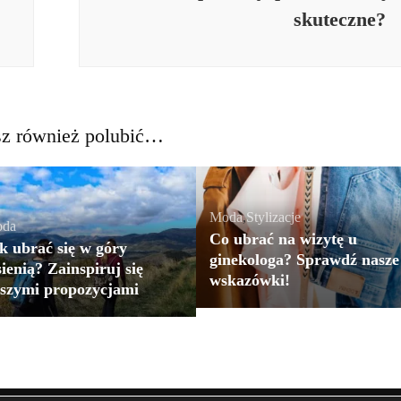
skuteczne?
z również polubić…
Moda
,
Stylizacje
da
Co ubrać na wizytę u
k ubrać się w góry
ginekologa? Sprawdź nasze
sienią? Zainspiruj się
wskazówki!
szymi propozycjami