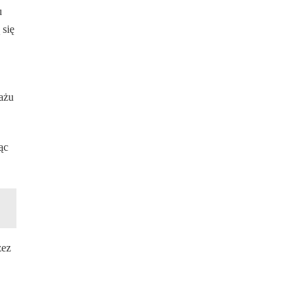
u
 się
jażu
ąc
zez