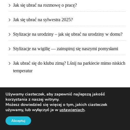
Jak się ubrać na rozmowę o pracę?
Jak się ubrać na sylwestra 2025?
Stylizacje na urodziny – jak się ubrać na urodziny w domu?
Stylizacje na wigilię — zainspiruj się naszymi pomysłami
Jak ubrać się do klubu zimą? Lśnij na parkiecie mimo niskich
temperatur
Używamy ciasteczek, aby zapewnić najlepszą jakość
korzystania z naszej witryny.
Możesz dowiedzieć się więcej o tym, jakich ciasteczek
używamy, lub wyłączyć je w
ustawieniach
.
2026Prawa autorskie
DKfashion
.
Blossom Pretty | Stworzony przez
Blossom Themes
.Napędzane przez
WordPress
.
Akceptuj