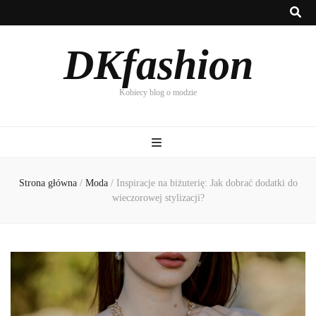
DKfashion
Kobiecy blog o modzie
Strona główna
/
Moda
/
Inspiracje na biżuterię: Jak dobrać dodatki do
wieczorowej stylizacji?