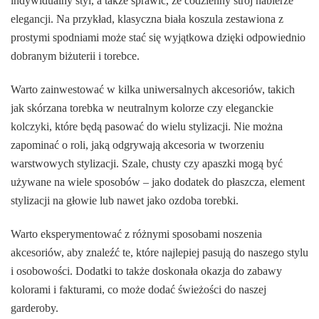
indywidualny styl, a także sprawić, że codzienny strój nabierze
elegancji. Na przykład, klasyczna biała koszula zestawiona z
prostymi spodniami może stać się wyjątkowa dzięki odpowiednio
dobranym biżuterii i torebce.
Warto zainwestować w kilka uniwersalnych akcesoriów, takich
jak skórzana torebka w neutralnym kolorze czy eleganckie
kolczyki, które będą pasować do wielu stylizacji. Nie można
zapominać o roli, jaką odgrywają akcesoria w tworzeniu
warstwowych stylizacji. Szale, chusty czy apaszki mogą być
używane na wiele sposobów – jako dodatek do płaszcza, element
stylizacji na głowie lub nawet jako ozdoba torebki.
Warto eksperymentować z różnymi sposobami noszenia
akcesoriów, aby znaleźć te, które najlepiej pasują do naszego stylu
i osobowości. Dodatki to także doskonała okazja do zabawy
kolorami i fakturami, co może dodać świeżości do naszej
garderoby.