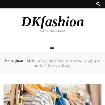
DKfashion
Kobiecy blog o modzie
Strona główna
/
Moda
/
Jak się ubrać z zwykłych ciuchów, by wyglądać
modnie? Sekrety stylizacji