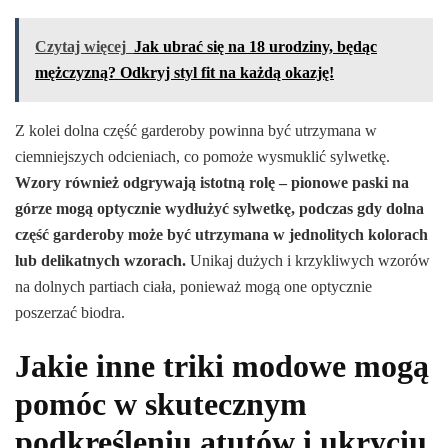
Czytaj więcej
Jak ubrać się na 18 urodziny, będąc
mężczyzną? Odkryj styl fit na każdą okazję!
Z kolei dolna część garderoby powinna być utrzymana w
ciemniejszych odcieniach, co pomoże wysmuklić sylwetkę.
Wzory również odgrywają istotną rolę – pionowe paski na
górze mogą optycznie wydłużyć sylwetkę, podczas gdy dolna
część garderoby może być utrzymana w jednolitych kolorach
lub delikatnych wzorach.
Unikaj dużych i krzykliwych wzorów
na dolnych partiach ciała, ponieważ mogą one optycznie
poszerzać biodra.
Jakie inne triki modowe mogą
pomóc w skutecznym
podkreśleniu atutów i ukryciu