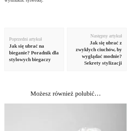
wysmuklić sylwetkę.
Nawigacja
Następny artykuł
wpisu
Poprzedni artykuł
Jak się ubrać z
Jak się ubrać na
zwykłych ciuchów, by
bieganie? Poradnik dla
wyglądać modnie?
stylowych biegaczy
Sekrety stylizacji
Możesz również polubić…