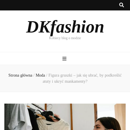
DKfashion
Kobiecy blog o modzie
Strona główna
/
Moda
/
Figura gruszki – jak się ubrać, by podkreślić
atuty i ukryć mankamenty?