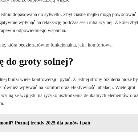
iednio dopasowana do sylwetki. Zbyt ciasne majtki mogą powodować
tywnie wpłynąć na relaksację podczas sesji inhalacyjnej. Z kolei zby
 zapewni odpowiedniego wsparcia.
znę, która będzie zarówno funkcjonalna, jak i komfortowa.
ę do groty solnej?
nej budzi wiele kontrowersji i pytań. Z jednej strony biżuteria może b
że również wpływać na komfort oraz efektywność inhalacji. Wiele grot
halacyjną ze względu na ryzyko uszkodzenia delikatnych elementów ora
ii.
rmonii? Poznaj trendy 2025 dla panów i pań