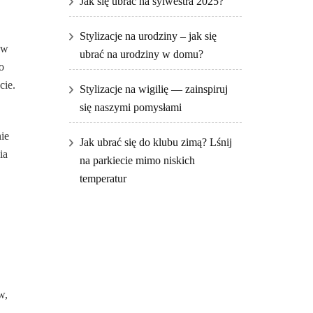
Jak się ubrać na sylwestra 2025?
Stylizacje na urodziny – jak się
ów
ubrać na urodziny w domu?
o
cie.
Stylizacje na wigilię — zainspiruj
się naszymi pomysłami
ie
Jak ubrać się do klubu zimą? Lśnij
ia
na parkiecie mimo niskich
temperatur
w,