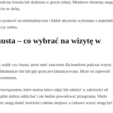
dczas leżenia lub siedzenia w grocie solnej. Metalowe elementy mog
ie ze skórą.
rto postawić na minimalistyczne i lekkie akcesoria wykonane z materiał
 czy srebro.
husta – co wybrać na wizytę w
 szalik czy chusta, może mieć znaczenie dla komfortu podczas wizyty
 chłodniejsze dni lub gdy grota jest klimatyzowana. Może on zapewnić
powietrzem.
rozwiązaniem, które można łatwo zdjąć lub założyć w zależności od
ędzie dobrze oddychać i nie będzie powodować przegrzania. Warto
ory mogą dodać świeżości całemu strojowi, a ciekawe wzory mogą być