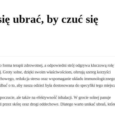
się ubrać, by czuć się
o forma terapii zdrowotnej, a odpowiedni strój odgrywa kluczową rolę
j. Groty solne, dzięki swoim właściwościom, oferują szereg korzyści
echowego, redukcja stresu oraz wspomaganie układu immunologicznego
dbać o to, aby nasza odzież była dostosowana do specyfiki tego miejsc
czucie, ale także na efektywność inhalacji. W grocie solnej panuje
li przez skórę oraz drogi oddechowe. Dlatego warto unikać ubrań, któr