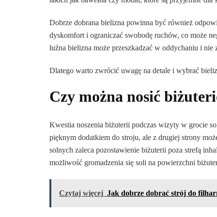
Dobrze dobrana bielizna powinna być również odpow
dyskomfort i ograniczać swobodę ruchów, co może nega
luźna bielizna może przeszkadzać w oddychaniu i nie
Dlatego warto zwrócić uwagę na detale i wybrać bieli
Czy można nosić biżuteri
Kwestia noszenia biżuterii podczas wizyty w grocie sol
pięknym dodatkiem do stroju, ale z drugiej strony mo
solnych zaleca pozostawienie biżuterii poza strefą in
możliwość gromadzenia się soli na powierzchni biżuter
Czytaj więcej
Jak dobrze dobrać strój do filha