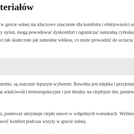
teriałów
 grocie solnej ma kluczowe znaczenie dla komfortu i efektywności se
r czy nylon, mogą powodować dyskomfort i ograniczać naturalną cyrkula
oci tak skutecznie jak naturalne włókna, co może prowadzić do uczucia
a merino, są znacznie lepszym wyborem. Bawełna jest miękka i przyjem
 właściwości termoregulacyjne i jest idealny na cieplejsze dni, ponie
dni, ponieważ utrzymuje ciepło nawet w wilgotnych warunkach. Wybier
awić komfort podczas wizyty w grocie solnej.