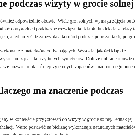
 podczas wizyty w grocie solnej
st również odpowiednie obuwie. Wiele grot solnych wymaga zdjęcia but
zadbać o wygodne i praktyczne rozwiązania. Klapki lub lekkie sandały t
ęcia, a jednocześnie zapewniają komfort podczas poruszania się po gro
wykonane z materiałów oddychających. Wysokiej jakości klapki z
wykonane z plastiku czy innych syntetyków. Dobrze dobrane obuwie n
e także pozwoli uniknąć nieprzyjemnych zapachów i nadmiernego pocen
dlaczego ma znaczenie podczas
ijany w kontekście przygotowań do wizyty w grocie solnej. Jednak jej
halacji. Warto postawić na bieliznę wykonaną z naturalnych materiałó
 skóry i dobrze odprowadzają wilgoć.