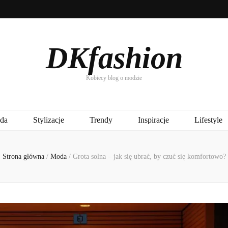
DKfashion
Kobiecy blog o modzie
da
Stylizacje
Trendy
Inspiracje
Lifestyle
Strona główna
/
Moda
/
Grota solna – jak się ubrać, by czuć się komfortowo?