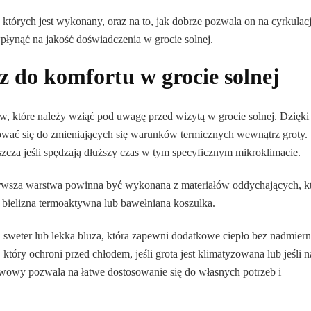
z których jest wykonany, oraz na to, jak dobrze pozwala on na cyrkulac
łynąć na jakość doświadczenia w grocie solnej.
 do komfortu w grocie solnej
, które należy wziąć pod uwagę przed wizytą w grocie solnej. Dzięki
ować się do zmieniających się warunków termicznych wewnątrz groty.
zcza jeśli spędzają dłuższy czas w tym specyficznym mikroklimacie.
ierwsza warstwa powinna być wykonana z materiałów oddychających, k
 bielizna termoaktywna lub bawełniana koszulka.
 sweter lub lekka bluza, która zapewni dodatkowe ciepło bez nadmier
 który ochroni przed chłodem, jeśli grota jest klimatyzowana lub jeśli n
twowy pozwala na łatwe dostosowanie się do własnych potrzeb i