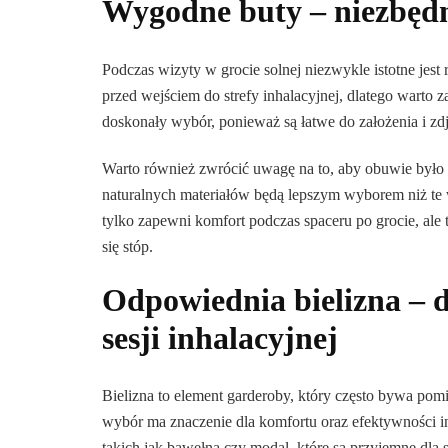
Wygodne buty – niezbędne
Podczas wizyty w grocie solnej niezwykle istotne je
przed wejściem do strefy inhalacyjnej, dlatego warto 
doskonały wybór, ponieważ są łatwe do założenia i zdj
Warto również zwrócić uwagę na to, aby obuwie było 
naturalnych materiałów będą lepszym wyborem niż te 
tylko zapewni komfort podczas spaceru po grocie, al
się stóp.
Odpowiednia bielizna – 
sesji inhalacyjnej
Bielizna to element garderoby, który często bywa pom
wybór ma znaczenie dla komfortu oraz efektywności in
takich jak bawełna czy modal, które są przyjemne dla