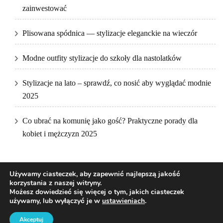
zainwestować
Plisowana spódnica — stylizacje eleganckie na wieczór
Modne outfity stylizacje do szkoły dla nastolatków
Stylizacje na lato – sprawdź, co nosić aby wyglądać modnie
2025
Co ubrać na komunię jako gość? Praktyczne porady dla
kobiet i mężczyzn 2025
Używamy ciasteczek, aby zapewnić najlepszą jakość
korzystania z naszej witryny.
Możesz dowiedzieć się więcej o tym, jakich ciasteczek
używamy, lub wyłączyć je w
ustawieniach
.
2026Prawa autorskie
DKfashion
.
Blossom Pretty | Stworzony przez
Blossom Themes
.Napędzane przez
WordPress
.
Akceptuj