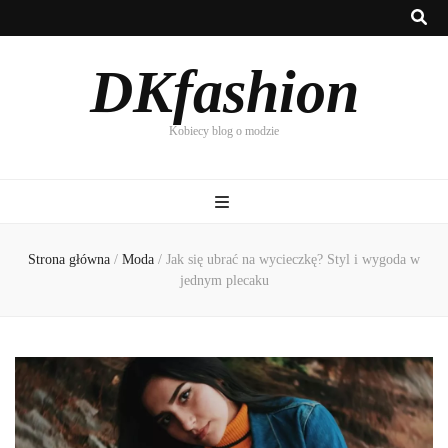
DKfashion
Kobiecy blog o modzie
Strona główna
/
Moda
/
Jak się ubrać na wycieczkę? Styl i wygoda w
jednym plecaku