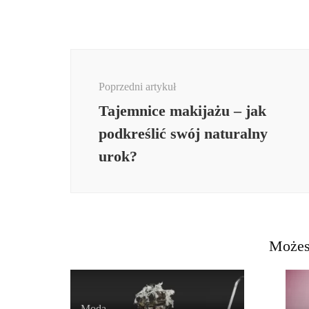
Nawigacja
wpisu
Poprzedni artykuł
Tajemnice makijażu – jak
podkreślić swój naturalny
urok?
Możes
Moda