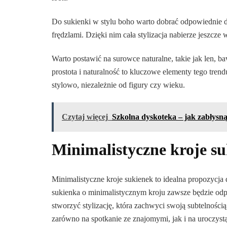
Do sukienki w stylu boho warto dobrać odpowiednie dod
frędzlami. Dzięki nim cała stylizacja nabierze jeszcz
Warto postawić na surowce naturalne, takie jak len, 
prostota i naturalność to kluczowe elementy tego tren
stylowo, niezależnie od figury czy wieku.
Czytaj więcej
Szkolna dyskoteka – jak zabłysn
Minimalistyczne kroje su
Minimalistyczne kroje sukienek to idealna propozycja d
sukienka o minimalistycznym kroju zawsze będzie odp
stworzyć stylizację, która zachwyci swoją subtelności
zarówno na spotkanie ze znajomymi, jak i na uroczyst