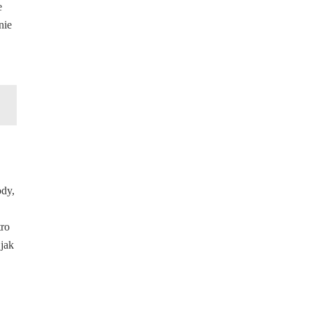
e
nie
ody,
tro
jak