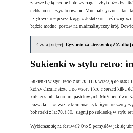
zawsze będą modne i nie wymagają zbyt dużo dodatków.
delikatność i wyrafinowanie. Minimalistyczne sukienk
i stylowo, nie przesadzając z dodatkami. Jeśli więc szu
będzie modna, postaw na minimalistyczny krój. Dowiesz
Czytaj więcej
Egzamin za kierownicą? Zadbaj o
Sukienki w stylu retro: ins
Sukienki w stylu retro z lat 70. i 80. wracają do łask!
którzy chętnie sięgają po wzory i kroje sprzed kilku d
kołnierzami i kolorami pastelowymi. Możemy również z
pozwala na odważne kombinacje, którymi możemy wyraz
bohaterki z lat 70. i 80., sięgnij po sukienkę w stylu r
Wybierasz się na festiwal? Oto 5 pomysłów jak się ub