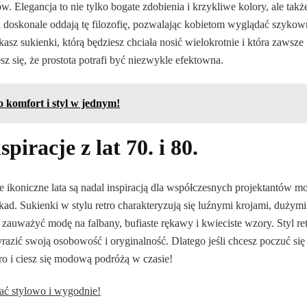
 Elegancja to nie tylko bogate zdobienia i krzykliwe kolory, ale takż
i doskonale oddają tę filozofię, pozwalając kobietom wyglądać szykow
kasz sukienki, którą będziesz chciała nosić wielokrotnie i która zawsze
 się, że prostota potrafi być niezwykle efektowna.
 komfort i styl w jednym!
piracje z lat 70. i 80.
 Te ikoniczne lata są nadal inspiracją dla współczesnych projektantów m
ekad. Sukienki w stylu retro charakteryzują się luźnymi krojami, dużymi
auważyć modę na falbany, bufiaste rękawy i kwieciste wzory. Styl re
ić swoją osobowość i oryginalność. Dlatego jeśli chcesz poczuć się 
etro i ciesz się modową podróżą w czasie!
rać stylowo i wygodnie!