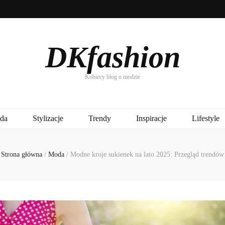
DKfashion
Kobiecy blog o modzie
da
Stylizacje
Trendy
Inspiracje
Lifestyle
Strona główna
/
Moda
/
Modne kroje sukienek na lato 2025: Przegląd trendów