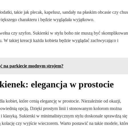
atki, takie jak plecak, kapelusz, sandały na płaskim obcasie czy chus
e większego charakteru i będzie wyglądała wyjątkowo.
bawełna czy szyfon. Sukienki w stylu boho nie muszą być skomplikowan
du. W takiej kreacji każda kobieta będzie wyglądać zachwycająco i
ąć na parkiecie modnym strojem?
kienek: elegancja w prostocie
la kobiet, które cenią elegancję w prostocie. Niezależnie od okazji,
owiednią opcją. Dzięki prostym linii i stonowanym kolorom można
ą i klasyką. Sukienki w minimalistycznym stylu doskonale sprawdzą się
ą kolację czy wyjście wieczorem. Warto postawić na takie modele, któr