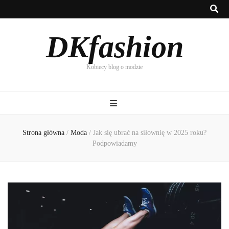
DKfashion
Kobiecy blog o modzie
Strona główna
/
Moda
/
Jak się ubrać na siłownię w 2025 roku?
Podpowiadamy