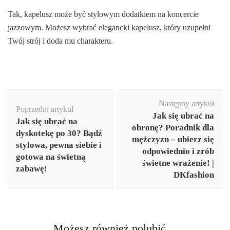
Tak, kapelusz może być stylowym dodatkiem na koncercie
jazzowym. Możesz wybrać elegancki kapelusz, który uzupełni
Twój strój i doda mu charakteru.
Nawigacja
Następny artykuł
wpisu
Poprzedni artykuł
Jak się ubrać na
Jak się ubrać na
obronę? Poradnik dla
dyskotekę po 30? Bądź
mężczyzn – ubierz się
stylowa, pewna siebie i
odpowiednio i zrób
gotowa na świetną
świetne wrażenie! |
zabawę!
DKfashion
Możesz również polubić…