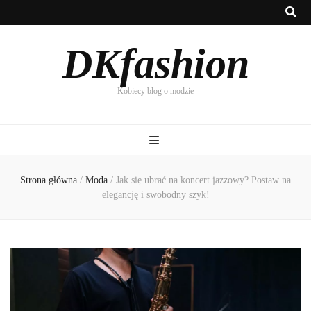
DKfashion
Kobiecy blog o modzie
Strona główna
/
Moda
/
Jak się ubrać na koncert jazzowy? Postaw na
elegancję i swobodny szyk!