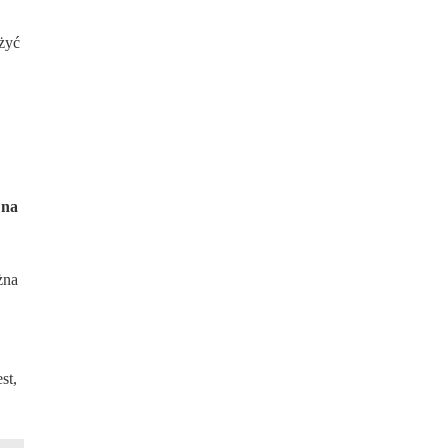
żyć
 na
żna
st,