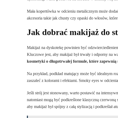
Mała kopertówka w odcieniu metalicznym może doda
akcesoria takie jak chusty czy opaski do włosów, któr
Jak dobrać makijaż do st
Makijaż na dyskotekę powinien być odzwierciedleniem n
Kluczowe jest, aby makijaż był trwały i odporny na wa
kosmetyki o długotrwałej formule, które zapewnią 
Na przykład, podkład matujący może być idealnym roz
zaszaleć z kolorami i efektami. Smoky eyes w odcienia
Jeśli strój jest stonowany, warto postawić na intensyw
natomiast mogą być podkreślone klasyczną czerwoną s
aby makijaż był spójny z całą stylizacją i podkreślał at