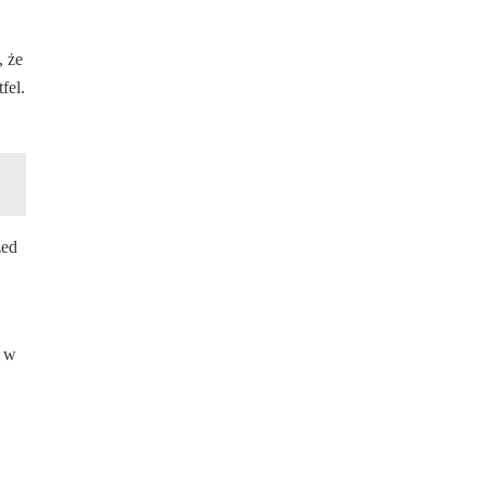
, że
fel.
zed
ą w