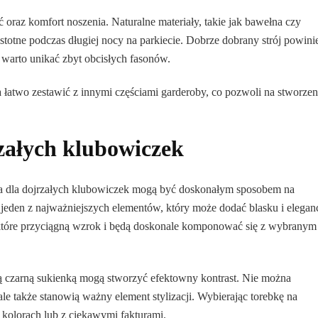
 oraz komfort noszenia. Naturalne materiały, takie jak bawełna czy
stotne podczas długiej nocy na parkiecie. Dobrze dobrany strój powini
 warto unikać zbyt obcisłych fasonów.
łatwo zestawić z innymi częściami garderoby, co pozwoli na stworzen
załych klubowiczek
, a dla dojrzałych klubowiczek mogą być doskonałym sposobem na
 jeden z najważniejszych elementów, który może dodać blasku i eleganc
, które przyciągną wzrok i będą doskonale komponować się z wybranym
tą czarną sukienką mogą stworzyć efektowny kontrast. Nie można
ale także stanowią ważny element stylizacji. Wybierając torebkę na
kolorach lub z ciekawymi fakturami.