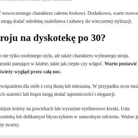
ć nowoczesnego charakteru całemu lookowi. Dodatkowo, warto rozwa
e mogą dodać odrobinę szaleństwa i zabawy do wieczornej stylizacji.
roju na dyskotekę po 30?
ie tylko osobistego stylu, ale także charakteru wybranego stroju.
runki panujące w klubie, takie jak ciepło czy wilgoć.
Warto postawić
świeży wygląd przez całą noc.
wiązaniem dla osób z cerą tłustą lub mieszaną. W przypadku oczu mo
ch szarości lub brązu mogą dodać tajemniczości i elegancji.
niejsze kolory na powiekach lub wyraziste eyelinerowe kreski. Usta
zminką lub delikatnym błyszczykiem w naturalnym odcieniu. Ważne je
uty twarzy.