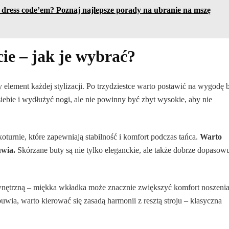
 i dress code’em? Poznaj najlepsze porady na ubranie na mszę
ie – jak je wybrać?
lement każdej stylizacji. Po trzydziestce warto postawić na wygodę 
iebie i wydłużyć nogi, ale nie powinny być zbyt wysokie, aby nie
turnie, które zapewniają stabilność i komfort podczas tańca.
Warto
uwia.
Skórzane buty są nie tylko eleganckie, ale także dobrze dopasow
nętrzną – miękka wkładka może znacznie zwiększyć komfort noszeni
wia, warto kierować się zasadą harmonii z resztą stroju – klasyczna