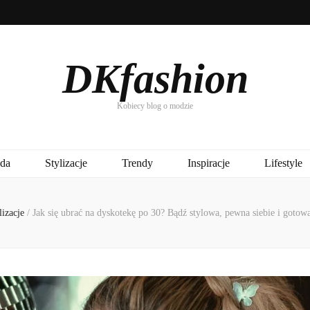
DKfashion
Kobiecy blog o modzie
da
Stylizacje
Trendy
Inspiracje
Lifestyle
lizacje
/
Jak się ubrać na dyskotekę po 30? Bądź stylowa, pewna siebie i gotow