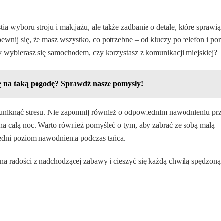
a wyboru stroju i makijażu, ale także zadbanie o detale, które sprawią
nij się, że masz wszystko, co potrzebne – od kluczy po telefon i port
zy wybierasz się samochodem, czy korzystasz z komunikacji miejskiej?
ię na taką pogodę? Sprawdź nasze pomysły!
uniknąć stresu. Nie zapomnij również o odpowiednim nawodnieniu pr
 na całą noc. Warto również pomyśleć o tym, aby zabrać ze sobą małą
dni poziom nawodnienia podczas tańca.
na radości z nadchodzącej zabawy i cieszyć się każdą chwilą spędzon