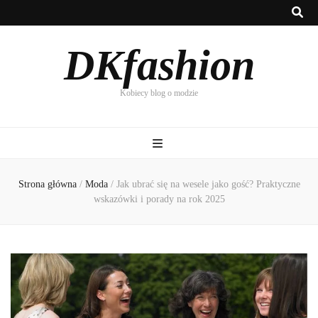
DKfashion
Kobiecy blog o modzie
Strona główna
/
Moda
/
Jak ubrać się na wesele jako gość? Praktyczne
wskazówki i porady na rok 2025