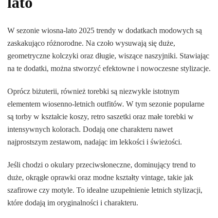
lato
W sezonie wiosna-lato 2025 trendy w dodatkach modowych są
zaskakująco różnorodne. Na czoło wysuwają się duże,
geometryczne kolczyki oraz długie, wiszące naszyjniki. Stawiając
na te dodatki, można stworzyć efektowne i nowoczesne stylizacje.
Oprócz biżuterii, również torebki są niezwykle istotnym
elementem wiosenno-letnich outfitów. W tym sezonie popularne
są torby w kształcie koszy, retro saszetki oraz małe torebki w
intensywnych kolorach. Dodają one charakteru nawet
najprostszym zestawom, nadając im lekkości i świeżości.
Jeśli chodzi o okulary przeciwsłoneczne, dominujący trend to
duże, okrągłe oprawki oraz modne kształty vintage, takie jak
szafirowe czy motyle. To idealne uzupełnienie letnich stylizacji,
które dodają im oryginalności i charakteru.