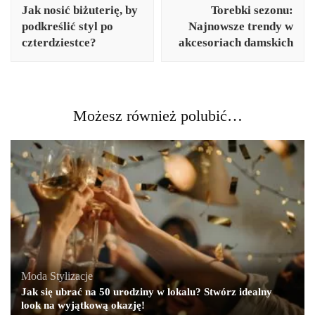
wpisu
Jak nosić biżuterię, by
Torebki sezonu:
podkreślić styl po
Najnowsze trendy w
czterdziestce?
akcesoriach damskich
Możesz również polubić…
Moda
,
Stylizacje
Jak się ubrać na 50 urodziny w lokalu? Stwórz idealny
look na wyjątkową okazję!