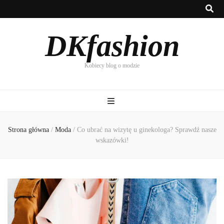
DKfashion
Kobiecy blog o modzie
Strona główna
/
Moda
/
Co ubrać na wizytę u ginekologa? Sprawdź nasze
wskazówki!