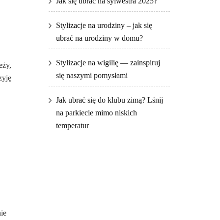
Jak się ubrać na sylwestra 2025?
Stylizacje na urodziny – jak się
ubrać na urodziny w domu?
Stylizacje na wigilię — zainspiruj
eży,
się naszymi pomysłami
zyję
Jak ubrać się do klubu zimą? Lśnij
na parkiecie mimo niskich
temperatur
ie