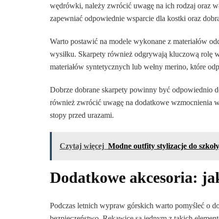
wędrówki, należy zwrócić uwagę na ich rodzaj oraz w
zapewniać odpowiednie wsparcie dla kostki oraz dobr
Warto postawić na modele wykonane z materiałów odd
wysiłku. Skarpety również odgrywają kluczową rolę
materiałów syntetycznych lub wełny merino, które od
Dobrze dobrane skarpety powinny być odpowiednio do
również zwrócić uwagę na dodatkowe wzmocnienia w ok
stopy przed urazami.
Czytaj więcej
Modne outfity stylizacje do szkoł
Dodatkowe akcesoria: jak
Podczas letnich wypraw górskich warto pomyśleć o d
bezpieczeństwo. Rękawice są jednym z takich elementó