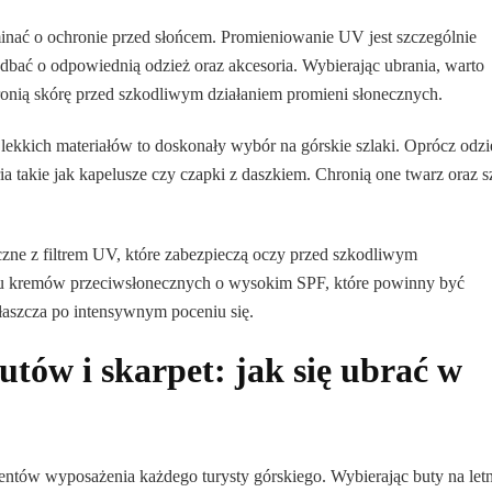
nać o ochronie przed słońcem. Promieniowanie UV jest szczególnie
dbać o odpowiednią odzież oraz akcesoria. Wybierając ubrania, warto
hronią skórę przed szkodliwym działaniem promieni słonecznych.
ekkich materiałów to doskonały wybór na górskie szlaki. Oprócz odzi
a takie jak kapelusze czy czapki z daszkiem. Chronią one twarz oraz s
zne z filtrem UV, które zabezpieczą oczy przed szkodliwym
u kremów przeciwsłonecznych o wysokim SPF, które powinny być
właszcza po intensywnym poceniu się.
tów i skarpet: jak się ubrać w
ntów wyposażenia każdego turysty górskiego. Wybierając buty na letn