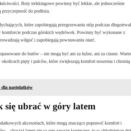
łaściwości. Buty trekkingowe powinny być lekkie, ale jednocześnie
ą przyczepność do podłoża.
ychających, które zapobiegają przegrzewaniu stóp podczas długotrwa
 w komforcie podczas górskich wędrówek. Powinny być wykonane z
prowadzają wilgoć i zapobiegają powstawaniu otarć.
pasowane do butów – nie mogą być ani za luźne, ani za ciasne. Warto
olicach pięty i palców, które zwiększają komfort noszenia i chronią
y dla nastolatków
 się ubrać w góry latem
odatkowych akcesoriach, które mogą znacząco poprawić komfort i
w – chociaż latem nie są one zawsze konieczne, to w chłodniejsze dni