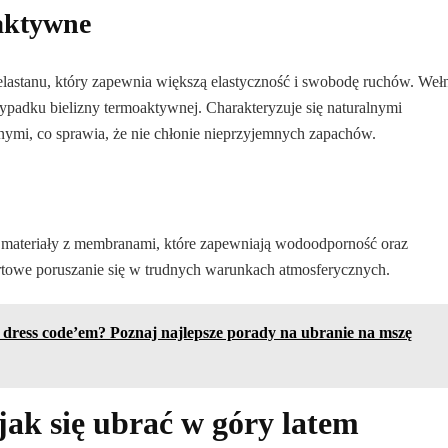
oaktywne
lastanu, który zapewnia większą elastyczność i swobodę ruchów. Weł
ypadku bielizny termoaktywnej. Charakteryzuje się naturalnymi
nymi, co sprawia, że nie chłonie nieprzyjemnych zapachów.
materiały z membranami, które zapewniają wodoodporność oraz
rtowe poruszanie się w trudnych warunkach atmosferycznych.
 i dress code’em? Poznaj najlepsze porady na ubranie na mszę
ak się ubrać w góry latem