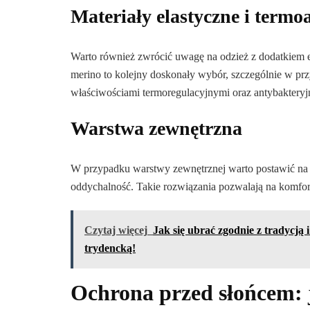
Materiały elastyczne i term
Warto również zwrócić uwagę na odzież z dodatkiem e
merino to kolejny doskonały wybór, szczególnie w prz
właściwościami termoregulacyjnymi oraz antybakteryj
Warstwa zewnętrzna
W przypadku warstwy zewnętrznej warto postawić na 
oddychalność. Takie rozwiązania pozwalają na komfo
Czytaj więcej
Jak się ubrać zgodnie z tradycją
trydencką!
Ochrona przed słońcem: j