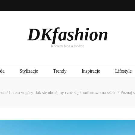
DKfashion
Kobiecy blog o modzie
da
Stylizacje
Trendy
Inspiracje
Lifestyle
oda
/
Latem w góry: Jak się ubrać, by czuć się komfortowo na szlaku? Poznaj