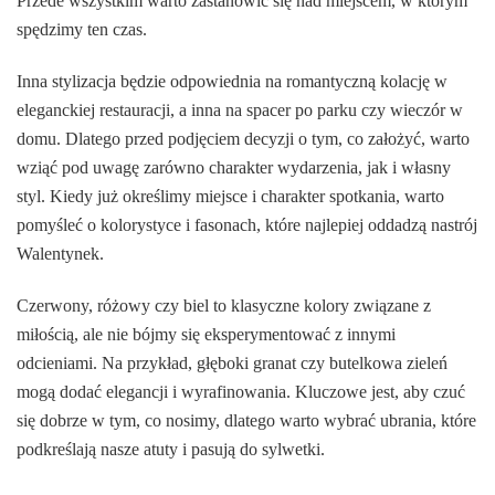
Przede wszystkim warto zastanowić się nad miejscem, w którym
spędzimy ten czas.
Inna stylizacja będzie odpowiednia na romantyczną kolację w
eleganckiej restauracji, a inna na spacer po parku czy wieczór w
domu. Dlatego przed podjęciem decyzji o tym, co założyć, warto
wziąć pod uwagę zarówno charakter wydarzenia, jak i własny
styl. Kiedy już określimy miejsce i charakter spotkania, warto
pomyśleć o kolorystyce i fasonach, które najlepiej oddadzą nastrój
Walentynek.
Czerwony, różowy czy biel to klasyczne kolory związane z
miłością, ale nie bójmy się eksperymentować z innymi
odcieniami. Na przykład, głęboki granat czy butelkowa zieleń
mogą dodać elegancji i wyrafinowania. Kluczowe jest, aby czuć
się dobrze w tym, co nosimy, dlatego warto wybrać ubrania, które
podkreślają nasze atuty i pasują do sylwetki.