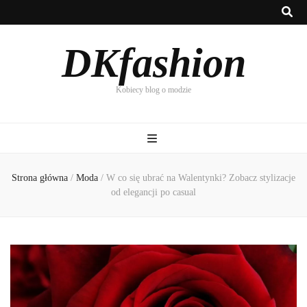
DKfashion
Kobiecy blog o modzie
Strona główna
/
Moda
/
W co się ubrać na Walentynki? Zobacz stylizacje
od elegancji po casual