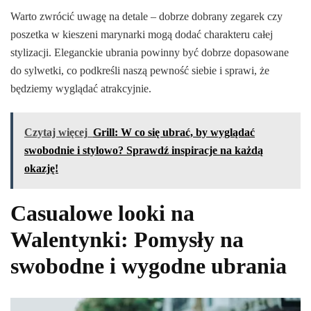
Warto zwrócić uwagę na detale – dobrze dobrany zegarek czy
poszetka w kieszeni marynarki mogą dodać charakteru całej
stylizacji. Eleganckie ubrania powinny być dobrze dopasowane
do sylwetki, co podkreśli naszą pewność siebie i sprawi, że
będziemy wyglądać atrakcyjnie.
Czytaj więcej
Grill: W co się ubrać, by wyglądać
swobodnie i stylowo? Sprawdź inspiracje na każdą
okazję!
Casualowe looki na
Walentynki: Pomysły na
swobodne i wygodne ubrania