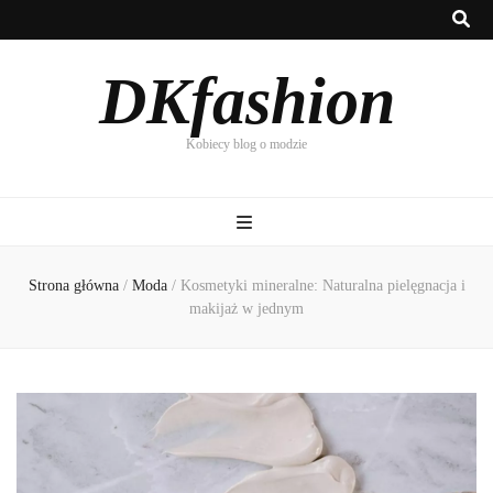
DKfashion
Kobiecy blog o modzie
Strona główna
/
Moda
/
Kosmetyki mineralne: Naturalna pielęgnacja i
makijaż w jednym