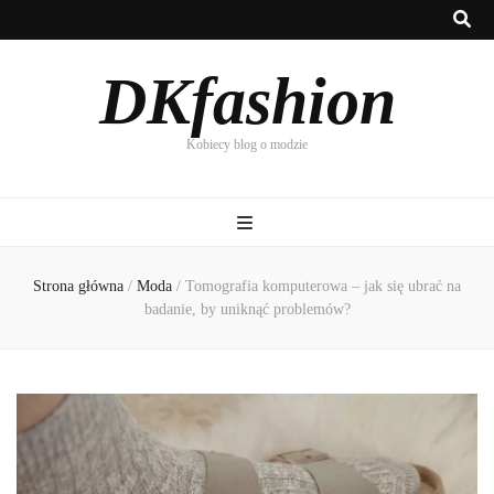
DKfashion
Kobiecy blog o modzie
Strona główna
/
Moda
/
Tomografia komputerowa – jak się ubrać na
badanie, by uniknąć problemów?