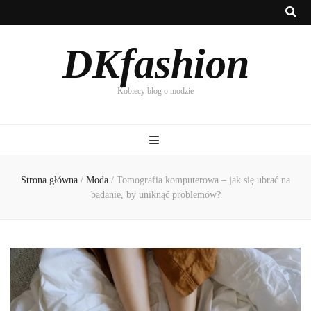
DKfashion
Kobiecy blog o modzie
Strona główna
/
Moda
/
Tomografia komputerowa – jak się ubrać na
badanie, by uniknąć problemów?