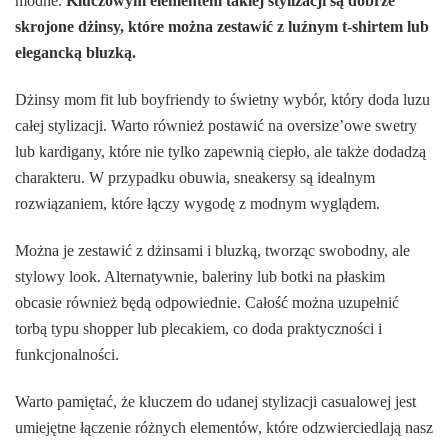
modne.
Kluczowym elementem takiej stylizacji są dobrze
skrojone dżinsy, które można zestawić z luźnym t-shirtem lub
elegancką bluzką.
Dżinsy mom fit lub boyfriendy to świetny wybór, który doda luzu
całej stylizacji. Warto również postawić na oversize’owe swetry
lub kardigany, które nie tylko zapewnią ciepło, ale także dodadzą
charakteru. W przypadku obuwia, sneakersy są idealnym
rozwiązaniem, które łączy wygodę z modnym wyglądem.
Można je zestawić z dżinsami i bluzką, tworząc swobodny, ale
stylowy look. Alternatywnie, baleriny lub botki na płaskim
obcasie również będą odpowiednie. Całość można uzupełnić
torbą typu shopper lub plecakiem, co doda praktyczności i
funkcjonalności.
Warto pamiętać, że kluczem do udanej stylizacji casualowej jest
umiejętne łączenie różnych elementów, które odzwierciedlają nasz