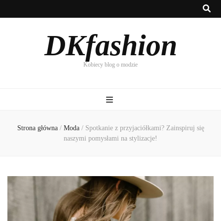
DKfashion
Kobiecy blog o modzie
Strona główna
/
Moda
/
Spotkanie z przyjaciółkami? Zainspiruj się
naszymi pomysłami na stylizacje!