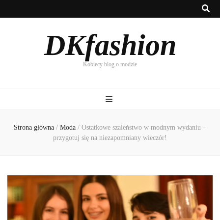
DKfashion
Kobiecy blog o modzie
Strona główna
/
Moda
/
Ostatkowe szaleństwo w modnym wydaniu –
przygotuj się na niezapomniany wieczór!