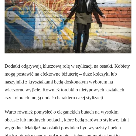
Dodatki odgrywają kluczową rolę w stylizacji na ostatki. Kobiety
mogą postawić na efektowne biżuterię – duże kolczyki lub
naszyjniki z kryształkami będą doskonałym wyborem na
wieczorne wyjście. Również torebki o nietypowych kształtach
czy kolorach mogą dodać charakteru całej stylizacji.
Warto również pomyśleć o eleganckich butach na wysokim
obcasie lub modnych botkach, które będą zarówno stylowe, jak i
wygodne. Makijaż na ostatki powinien być wyrazisty i pełen
blasku. Smoky eyes w połączeniu z intensywnymi ustami to