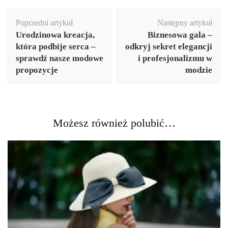
Nawigacja
Poprzedni artykuł
Następny artykuł
wpisu
Urodzinowa kreacja,
Biznesowa gala –
która podbije serca –
odkryj sekret elegancji
sprawdź nasze modowe
i profesjonalizmu w
propozycje
modzie
Możesz również polubić…