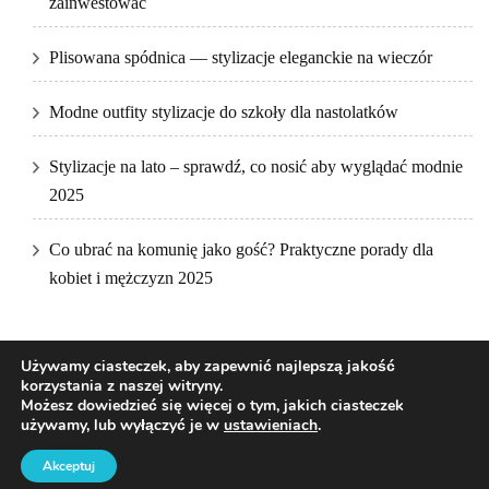
zainwestować
Plisowana spódnica — stylizacje eleganckie na wieczór
Modne outfity stylizacje do szkoły dla nastolatków
Stylizacje na lato – sprawdź, co nosić aby wyglądać modnie
2025
Co ubrać na komunię jako gość? Praktyczne porady dla
kobiet i mężczyzn 2025
Używamy ciasteczek, aby zapewnić najlepszą jakość
korzystania z naszej witryny.
Możesz dowiedzieć się więcej o tym, jakich ciasteczek
używamy, lub wyłączyć je w
ustawieniach
.
2026Prawa autorskie
DKfashion
.
Blossom Pretty | Stworzony przez
Blossom Themes
.Napędzane przez
WordPress
.
Akceptuj