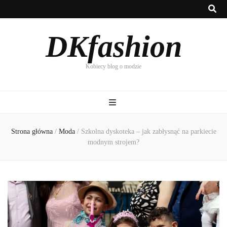
DKfashion
Kobiecy blog o modzie
Strona główna
/
Moda
/
Szkolna dyskoteka – jak zabłysnąć na parkiecie
modnym strojem?