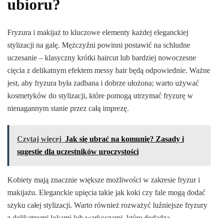
ubioru?
Fryzura i makijaż to kluczowe elementy każdej eleganckiej
stylizacji na galę. Mężczyźni powinni postawić na schludne
uczesanie – klasyczny krótki haircut lub bardziej nowoczesne
cięcia z delikatnym efektem messy hair będą odpowiednie. Ważne
jest, aby fryzura była zadbana i dobrze ułożona; warto używać
kosmetyków do stylizacji, które pomogą utrzymać fryzurę w
nienagannym stanie przez całą imprezę.
Czytaj więcej
Jak się ubrać na komunię? Zasady i
sugestie dla uczestników uroczystości
Kobiety mają znacznie większe możliwości w zakresie fryzur i
makijażu. Eleganckie upięcia takie jak koki czy fale mogą dodać
szyku całej stylizacji. Warto również rozważyć luźniejsze fryzury
z delikatnymi lokami lub warkoczami, które dodadzą