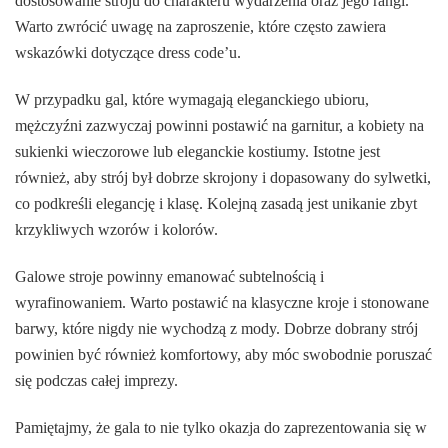
dostosowanie stroju do charakteru wydarzenia oraz jego rangi.
Warto zwrócić uwagę na zaproszenie, które często zawiera
wskazówki dotyczące dress code’u.
W przypadku gal, które wymagają eleganckiego ubioru,
mężczyźni zazwyczaj powinni postawić na garnitur, a kobiety na
sukienki wieczorowe lub eleganckie kostiumy. Istotne jest
również, aby strój był dobrze skrojony i dopasowany do sylwetki,
co podkreśli elegancję i klasę. Kolejną zasadą jest unikanie zbyt
krzykliwych wzorów i kolorów.
Galowe stroje powinny emanować subtelnością i
wyrafinowaniem. Warto postawić na klasyczne kroje i stonowane
barwy, które nigdy nie wychodzą z mody. Dobrze dobrany strój
powinien być również komfortowy, aby móc swobodnie poruszać
się podczas całej imprezy.
Pamiętajmy, że gala to nie tylko okazja do zaprezentowania się w