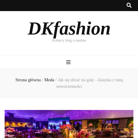
DKfashion
Kobiecy blog o modzie
Strona główna
/
Moda
/
Jak się ubrać na galę – klasyka z nutą
nowoczesności