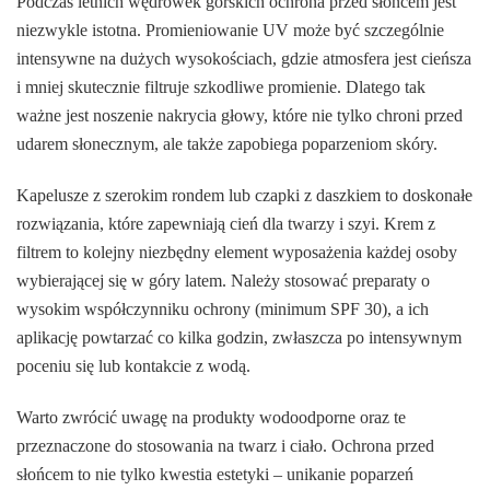
Podczas letnich wędrówek górskich ochrona przed słońcem jest
niezwykle istotna. Promieniowanie UV może być szczególnie
intensywne na dużych wysokościach, gdzie atmosfera jest cieńsza
i mniej skutecznie filtruje szkodliwe promienie. Dlatego tak
ważne jest noszenie nakrycia głowy, które nie tylko chroni przed
udarem słonecznym, ale także zapobiega poparzeniom skóry.
Kapelusze z szerokim rondem lub czapki z daszkiem to doskonałe
rozwiązania, które zapewniają cień dla twarzy i szyi. Krem z
filtrem to kolejny niezbędny element wyposażenia każdej osoby
wybierającej się w góry latem. Należy stosować preparaty o
wysokim współczynniku ochrony (minimum SPF 30), a ich
aplikację powtarzać co kilka godzin, zwłaszcza po intensywnym
poceniu się lub kontakcie z wodą.
Warto zwrócić uwagę na produkty wodoodporne oraz te
przeznaczone do stosowania na twarz i ciało. Ochrona przed
słońcem to nie tylko kwestia estetyki – unikanie poparzeń