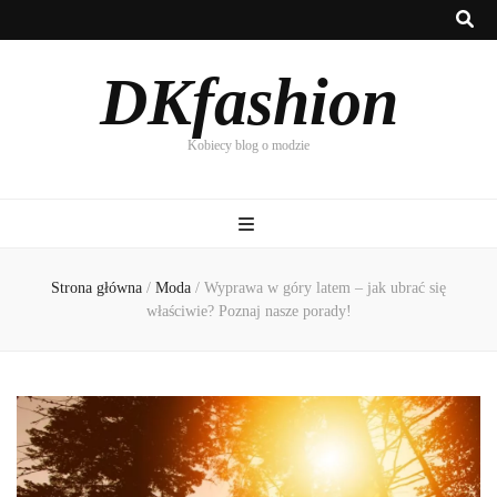
DKfashion
Kobiecy blog o modzie
Strona główna
/
Moda
/
Wyprawa w góry latem – jak ubrać się
właściwie? Poznaj nasze porady!