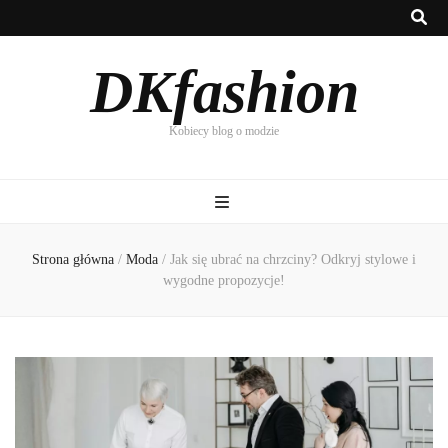
DKfashion
Kobiecy blog o modzie
Strona główna
/
Moda
/
Jak się ubrać na chrzciny? Odkryj stylowe i
wygodne propozycje!