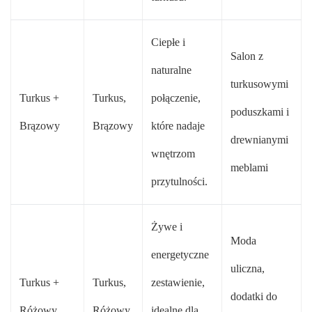
Ciepłe i
Salon z
naturalne
turkusowymi
Turkus +
Turkus,
połączenie,
poduszkami i
Brązowy
Brązowy
które nadaje
drewnianymi
wnętrzom
meblami
przytulności.
Żywe i
Moda
energetyczne
uliczna,
Turkus +
Turkus,
zestawienie,
dodatki do
Różowy
Różowy
idealne dla