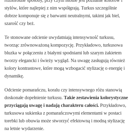
różnorodne sposoby, przy czym istotne jest poznanie kolorów i
stylów, które najlepiej z nim współgrają. Turkus szczególnie
dobrze komponuje się z barwami neutralnymi, takimi jak biel,
szarość czy beż.
Te stonowane odcienie uwydatniają intensywność turkusu,
tworząc zrównoważoną kompozycję. Przykładowo, turkusowa
bluzka w połączeniu z białymi spodniami lub szarym żakietem
tworzy elegancki i świeży wygląd. Na uwagę zasługują również
kolory kontrastowe, które mogą wzbogacić stylizację o energię i
dynamikę.
Odcienie pomarańczu, koralu czy intensywnego różu stanowią
doskonałe dopełnienie turkusu.
Takie zestawienia kolorystyczne
przyciągają uwagę i nadają charakteru całości.
Przykładowo,
turkusowa sukienka z pomarańczowymi elementami w postaci
torebki lub obuwia może stworzyć efektowną i modną stylizację
na letnie wydarzenie.