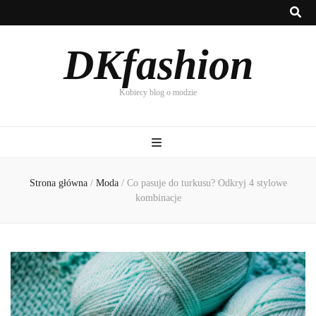
DKfashion
Kobiecy blog o modzie
Strona główna
/
Moda
/
Co pasuje do turkusu? Odkryj 4 stylowe
kombinacje