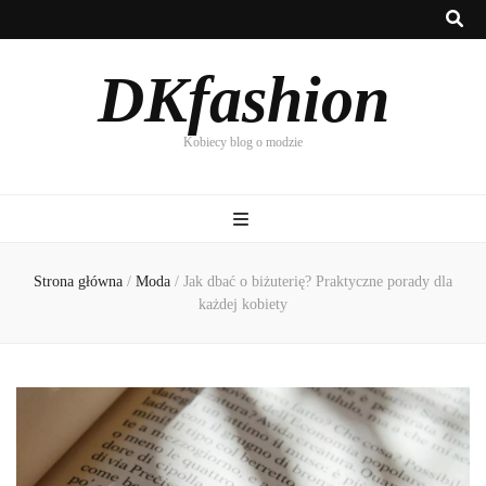
DKfashion
Kobiecy blog o modzie
Strona główna
/
Moda
/
Jak dbać o biżuterię? Praktyczne porady dla
każdej kobiety