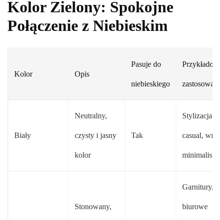
Kolor Zielony: Spokojne
Połączenie z Niebieskim
Pasuje do
Przykładow
Kolor
Opis
niebieskiego
zastosowani
Neutralny,
Stylizacja
Biały
czysty i jasny
Tak
casual, wnę
kolor
minimalisty
Garnitury,
Stonowany,
biurowe