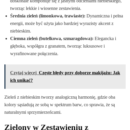
doskonale komponuje się z jasnymi odcieniami niebieskiego,
tworząc lekkie i wiosenne zestawienia.
Średnia zieleń (limonkowa, trawiaste):
Dynamiczna i pełna
energii, może być użyta jako bardziej wyrazisty akcent z
niebieskim.
Ciemna zieleń (butelkowa, szmaragdowa):
Elegancka i
głęboka, współgra z granatem, tworząc luksusowe i
wyrafinowane połączenia.
Czytaj więcej
Częste błędy przy doborze makijażu: Jak
ich unikać?
Zieleń z niebieskim tworzy analogiczną harmonię, gdzie oba
kolory sąsiadują ze sobą w spektrum barw, co sprawia, że są
naturalnymi sprzymierzeńcami.
Zielony w Zestawieniu z