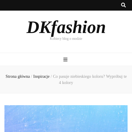
DKfashion
Kobiecy blog o modzie
Strona główna
/
Inspiracje
/
Co pasuje niebieskiego koloru? Wypróbuj te
4 kolory