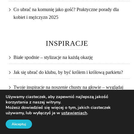
Co ubrać na komunię jako gość? Praktyczne porady dla
kobiet i mężczyzn 2025
INSPIRACJE
Białe spodnie – stylizacje na każdą okazję
Jak się ubrać do klubu, by być królem i królową parkietu?
Twoje inspiracje na noszenie chusty na głowie – wyglądaj
jak celebrytki!
Używamy ciasteczek, aby zapewnić najlepszą jakość
korzystania z naszej witryny.
Możesz dowiedzieć się więcej o tym, jakich ciasteczek
Jak wiązać pareo na plażę? Sprawdź najwygodniejsze
używamy, lub wyłączyć je w
ustawieniach
.
metody
Akceptuj
Najmodniejsze dodatki do domu w 2025 roku