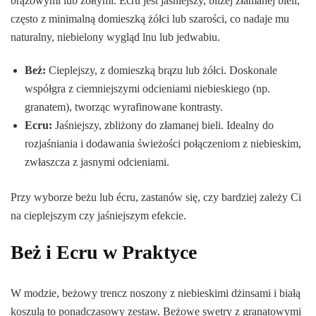
brązowymi lub żółtymi. Ecru jest jaśniejszy, bliżej złamanej bieli,
często z minimalną domieszką żółci lub szarości, co nadaje mu
naturalny, niebielony wygląd lnu lub jedwabiu.
Beż:
Cieplejszy, z domieszką brązu lub żółci. Doskonale
współgra z ciemniejszymi odcieniami niebieskiego (np.
granatem), tworząc wyrafinowane kontrasty.
Ecru:
Jaśniejszy, zbliżony do złamanej bieli. Idealny do
rozjaśniania i dodawania świeżości połączeniom z niebieskim,
zwłaszcza z jasnymi odcieniami.
Przy wyborze beżu lub écru, zastanów się, czy bardziej zależy Ci
na cieplejszym czy jaśniejszym efekcie.
Beż i Ecru w Praktyce
W modzie, beżowy trencz noszony z niebieskimi dżinsami i białą
koszulą to ponadczasowy zestaw. Beżowe swetry z granatowymi