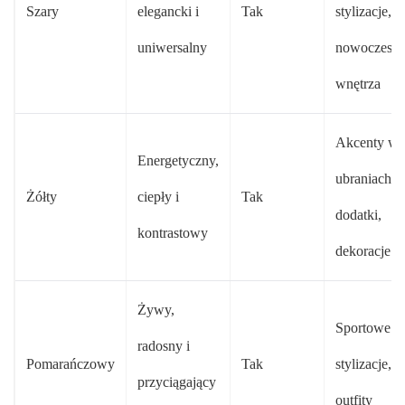
Szary
elegancki i
Tak
stylizacje,
uniwersalny
nowoczesn
wnętrza
Akcenty w
Energetyczny,
ubraniach,
Żółty
ciepły i
Tak
dodatki,
kontrastowy
dekoracje
Żywy,
Sportowe
radosny i
Pomarańczowy
Tak
stylizacje, l
przyciągający
outfity