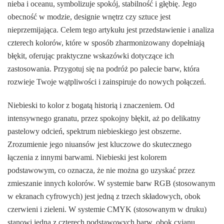
nieba i oceanu, symbolizuje spokój, stabilność i głębię. Jego
obecność w modzie, designie wnętrz czy sztuce jest
nieprzemijająca. Celem tego artykułu jest przedstawienie i analiza
czterech kolorów, które w sposób zharmonizowany dopełniają
błękit, oferując praktyczne wskazówki dotyczące ich
zastosowania. Przygotuj się na podróż po palecie barw, która
rozwieje Twoje wątpliwości i zainspiruje do nowych połączeń.
Niebieski to kolor z bogatą historią i znaczeniem. Od
intensywnego granatu, przez spokojny błękit, aż po delikatny
pastelowy odcień, spektrum niebieskiego jest obszerne.
Zrozumienie jego niuansów jest kluczowe do skutecznego
łączenia z innymi barwami. Niebieski jest kolorem
podstawowym, co oznacza, że nie można go uzyskać przez
zmieszanie innych kolorów. W systemie barw RGB (stosowanym
w ekranach cyfrowych) jest jedną z trzech składowych, obok
czerwieni i zieleni. W systemie CMYK (stosowanym w druku)
stanowi jedną z czterech podstawowych barw, obok cyjanu,