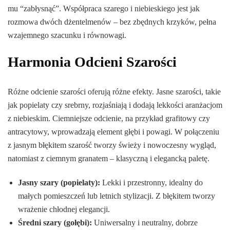
mu “zabłysnąć”. Współpraca szarego i niebieskiego jest jak
rozmowa dwóch dżentelmenów – bez zbędnych krzyków, pełna
wzajemnego szacunku i równowagi.
Harmonia Odcieni Szarości
Różne odcienie szarości oferują różne efekty. Jasne szarości, takie
jak popielaty czy srebrny, rozjaśniają i dodają lekkości aranżacjom
z niebieskim. Ciemniejsze odcienie, na przykład grafitowy czy
antracytowy, wprowadzają element głębi i powagi. W połączeniu
z jasnym błękitem szarość tworzy świeży i nowoczesny wygląd,
natomiast z ciemnym granatem – klasyczną i elegancką paletę.
Jasny szary (popielaty):
Lekki i przestronny, idealny do
małych pomieszczeń lub letnich stylizacji. Z błękitem tworzy
wrażenie chłodnej elegancji.
Średni szary (gołębi):
Uniwersalny i neutralny, dobrze