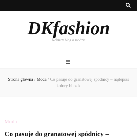
DKfashion
Kobiecy blog o modzie
Strona główna
/
Moda
/
Co pasuje do granatowej spódnicy – najlepsze
kolory bluzek
Moda
Co pasuje do granatowej spódnicy –