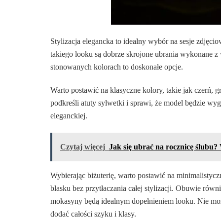
Stylizacja elegancka to idealny wybór na sesje zdjęc
takiego looku są dobrze skrojone ubrania wykonane z w
stonowanych kolorach to doskonałe opcje.
Warto postawić na klasyczne kolory, takie jak czerń, 
podkreśli atuty sylwetki i sprawi, że model będzie wy
eleganckiej.
Czytaj więcej
Jak się ubrać na rocznicę ślubu? 
Wybierając biżuterię, warto postawić na minimalistyc
blasku bez przytłaczania całej stylizacji. Obuwie równ
mokasyny będą idealnym dopełnieniem looku. Nie moż
dodać całości szyku i klasy.