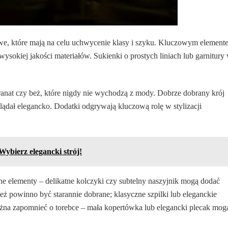
iowe, które mają na celu uchwycenie klasy i szyku. Kluczowym element
ysokiej jakości materiałów. Sukienki o prostych liniach lub garnitury
granat czy beż, które nigdy nie wychodzą z mody. Dobrze dobrany krój
glądał elegancko. Dodatki odgrywają kluczową rolę w stylizacji
Wybierz elegancki strój!
zne elementy – delikatne kolczyki czy subtelny naszyjnik mogą dodać
ież powinno być starannie dobrane; klasyczne szpilki lub eleganckie
na zapomnieć o torebce – mała kopertówka lub elegancki plecak mog