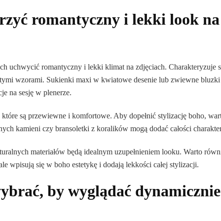
orzyć romantyczny i lekki look na
ch uchwycić romantyczny i lekki klimat na zdjęciach. Charakteryzuje s
atymi wzorami. Sukienki maxi w kwiatowe desenie lub zwiewne bluzki
je na sesję w plenerze.
, które są przewiewne i komfortowe. Aby dopełnić stylizację boho, war
nych kamieni czy bransoletki z koralików mogą dodać całości charakte
aturalnych materiałów będą idealnym uzupełnieniem looku. Warto równ
e wpisują się w boho estetykę i dodają lekkości całej stylizacji.
wybrać, by wyglądać dynamicznie