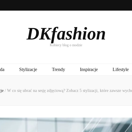
DKfashion
Kobiecy blog o modzie
da
Stylizacje
Trendy
Inspiracje
Lifestyle
cje
/
W co się ubrać na sesję zdjęciową? Zobacz 5 stylizacji, które zawsze wych