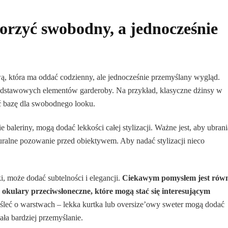
worzyć swobodny, a jednocześnie
ową, która ma oddać codzienny, ale jednocześnie przemyślany wygląd.
podstawowych elementów garderoby. Na przykład, klasyczne dżinsy w
yć bazę dla swobodnego looku.
e baleriny, mogą dodać lekkości całej stylizacji. Ważne jest, aby ubrani
uralne pozowanie przed obiektywem. Aby nadać stylizacji nieco
ki, może dodać subtelności i elegancji.
Ciekawym pomysłem jest równ
 okulary przeciwsłoneczne, które mogą stać się interesującym
leć o warstwach – lekka kurtka lub oversize’owy sweter mogą dodać
dała bardziej przemyślanie.