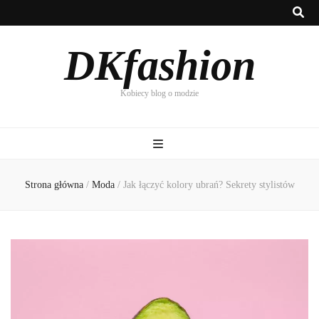
DKfashion
Kobiecy blog o modzie
Strona główna
/
Moda
/
Jak łączyć kolory ubrań? Sekrety stylistów