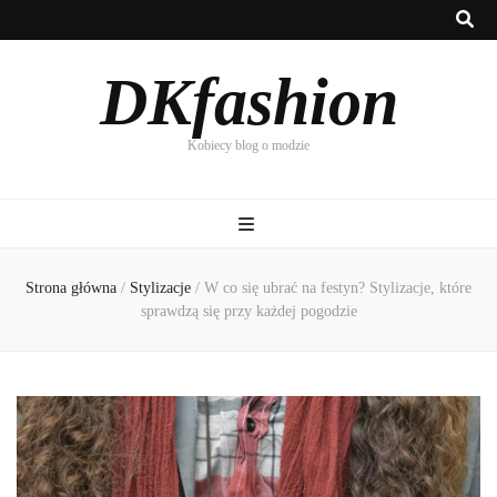
DKfashion
Kobiecy blog o modzie
Strona główna
/
Stylizacje
/
W co się ubrać na festyn? Stylizacje, które
sprawdzą się przy każdej pogodzie