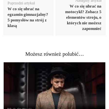
Następny artykuł
wpisu
Poprzedni artykuł
W co się ubrać na
W co się ubrać na
motocykl? Zobacz 5
egzamin gimnazjalny?
elementów stroju, o
5 pomysłów na strój z
których nie możesz
klasą
zapomnieć
Możesz również polubić…