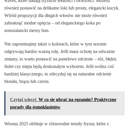
waves, które nadają fryzurze lekkości i świeżości. Możesz
również postawić na delikatne loki lub prosty, elegancki kucyk.
Wśród propozycji dla długich włosów nie może również
zabraknąć modne upięcia – od eleganckiego koka po
nonszalancki messy bun.
Nie zapominajmy także o kolorach, które w tym sezonie
odgrywają bardzo ważną rolę. Jeśli masz ochotę na odważne
zmiany, to warto postawić na pastelowe odcienie – róż, błękit,
fiolet czy mięta będą doskonałym wyborem. Jeśli wolisz coś
bardziej klasycznego, to zdecyduj się na naturalne odcienie
blondu, brązu lub czerni.
Czytaj więcej
W co się ubrać na egzamin? Praktyczne
porady dla ósmoklasistów
Wiosna 2025 obfituje w różnorodne trendy fryzur, które z