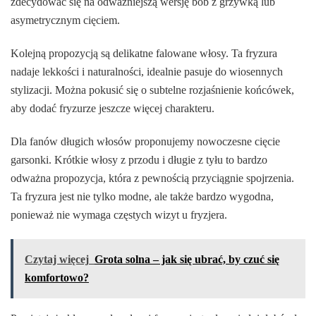
zdecydować się na odważniejszą wersję bob z grzywką lub
asymetrycznym cięciem.
Kolejną propozycją są delikatne falowane włosy. Ta fryzura
nadaje lekkości i naturalności, idealnie pasuje do wiosennych
stylizacji. Można pokusić się o subtelne rozjaśnienie końcówek,
aby dodać fryzurze jeszcze więcej charakteru.
Dla fanów długich włosów proponujemy nowoczesne cięcie
garsonki. Krótkie włosy z przodu i długie z tyłu to bardzo
odważna propozycja, która z pewnością przyciągnie spojrzenia.
Ta fryzura jest nie tylko modne, ale także bardzo wygodna,
ponieważ nie wymaga częstych wizyt u fryzjera.
Czytaj więcej
Grota solna – jak się ubrać, by czuć się
komfortowo?