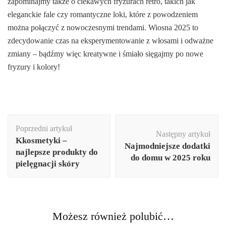
zapominajmy także o ciekawych fryzurach retro, takich jak
eleganckie fale czy romantyczne loki, które z powodzeniem
można połączyć z nowoczesnymi trendami. Wiosna 2025 to
zdecydowanie czas na eksperymentowanie z włosami i odważne
zmiany – bądźmy więc kreatywne i śmiało sięgajmy po nowe
fryzury i kolory!
Nawigacja
Poprzedni artykuł
wpisu
Następny artykuł
Kkosmetyki –
Najmodniejsze dodatki
najlepsze produkty do
do domu w 2025 roku
pielęgnacji skóry
Możesz również polubić…