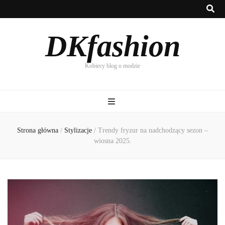
DKfashion
Kobiecy blog o modzie
Strona główna
/
Stylizacje
/
Trendy fryzur na nadchodzący sezon –
wiosna 2025.