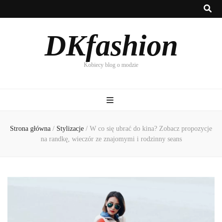
DKfashion
Kobiecy blog o modzie
Strona główna
/
Stylizacje
/
W co się ubrać do kina? Zobacz propozycje
na randkę, wieczór ze znajomymi i rodzinny seans