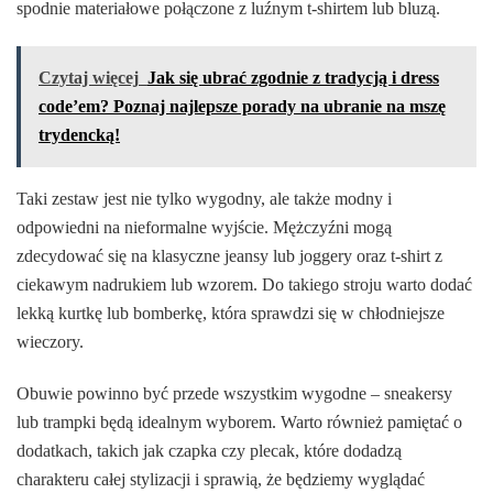
spodnie materiałowe połączone z luźnym t-shirtem lub bluzą.
Czytaj więcej
Jak się ubrać zgodnie z tradycją i dress
code’em? Poznaj najlepsze porady na ubranie na mszę
trydencką!
Taki zestaw jest nie tylko wygodny, ale także modny i
odpowiedni na nieformalne wyjście. Mężczyźni mogą
zdecydować się na klasyczne jeansy lub joggery oraz t-shirt z
ciekawym nadrukiem lub wzorem. Do takiego stroju warto dodać
lekką kurtkę lub bomberkę, która sprawdzi się w chłodniejsze
wieczory.
Obuwie powinno być przede wszystkim wygodne – sneakersy
lub trampki będą idealnym wyborem. Warto również pamiętać o
dodatkach, takich jak czapka czy plecak, które dodadzą
charakteru całej stylizacji i sprawią, że będziemy wyglądać