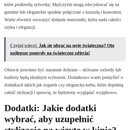
które podkreślą sylwetkę. Mężczyźni mogą zdecydować się na
garnitur lub eleganckie spodnie połączone z koszulą i krawatem.
Warto również rozważyć dodanie marynarki, która nada całości
szyku i elegancji.
Czytaj więcej
Jak się ubrać na sesję świąteczną? Oto
najlepsze pomysły na świąteczne zdjęcia!
Obuwie powinno być starannie dobrane – skórzane oxfordy lub
loafersy będą idealnym wyborem. Dodatkowo warto pomyśleć o
dodatkach takich jak zegarek czy elegancka torba, które dopełnią
całość stylizacji i sprawią, że będziemy wyglądać wyjątkowo.
Dodatki: Jakie dodatki
wybrać, aby uzupełnić
stylizację na wizytę w kinie?