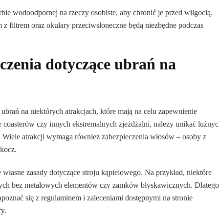
ie wodoodpornej na rzeczy osobiste, aby chronić je przed wilgocią.
 z filtrem oraz okulary przeciwsłoneczne będą niezbędne podczas
niczenia dotyczące ubrań na
ubrań na niektórych atrakcjach, które mają na celu zapewnienie
er coasterów czy innych ekstremalnych zjeżdżalni, należy unikać luźny
ki. Wiele atrakcji wymaga również zabezpieczenia włosów – osoby z
kocz.
własne zasady dotyczące stroju kąpielowego. Na przykład, niektóre
ych bez metalowych elementów czy zamków błyskawicznych. Dlatego
zapoznać się z regulaminem i zaleceniami dostępnymi na stronie
fy.