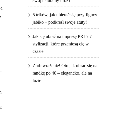
swój naturalny urok?
eż
5 trików, jak ubierać się przy figurze
o
jabłko – podkreśl swoje atuty!
Jak się ubrać na imprezę PRL? 7
stylizacji, które przeniosą cię w
czasie
Zrób wrażenie! Oto jak ubrać się na
.
randkę po 40 – elegancko, ale na
luzie
m
y.