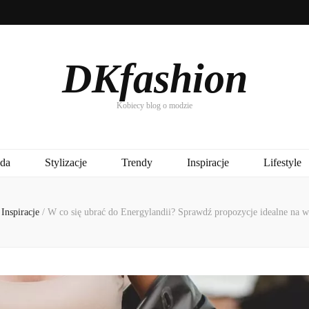
DKfashion
Kobiecy blog o modzie
da
Stylizacje
Trendy
Inspiracje
Lifestyle
Inspiracje
/
W co się ubrać do Energylandii? Sprawdź propozycje idealne na ws