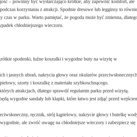
gość – powinny być wystarczająco krótkie, aby zapewnić komfort, ale
podczas korzystania z atrakcji. Spodnie dresowe lub legginsy to równi
zy czas w parku. Warto pamiętać, że pogoda może być zmienna, dlateg
wypadek chłodniejszego wieczoru.
rótkie spodenki, luźne koszulki i wygodne buty na wizytę w
ch i jasnych ubrań, nakrycia głowy oraz okularów przeciwsłonecznych
pielowy, szorty i koszulkę z materiału szybkoschnącego.
których atrakcjach, dlatego sprawdź regulamin parku przed wizytą.
ą wygodne sandały lub klapki, które łatwo jest zdjąć przed wejście
ciwsłoneczny, ręcznik, strój kąpielowy, nakrycie głowy i butelkę wod
 wygodnie, ale zwróć uwagę na chłodniejsze wieczory i zabezpiecz się