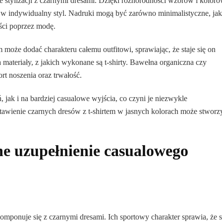
e stylizacji z czarnymi dresami. Dzięki różnorodności wzorów i koloró
ę w indywidualny styl. Nadruki mogą być zarówno minimalistyczne, jak
ści poprzez modę.
 może dodać charakteru całemu outfitowi, sprawiając, że staje się on
 materiały, z jakich wykonane są t-shirty. Bawełna organiczna czy
t noszenia oraz trwałość.
 jak i na bardziej casualowe wyjścia, co czyni je niezwykle
awienie czarnych dresów z t-shirtem w jasnych kolorach może stworz
ne uzupełnienie casualowego
omponuje się z czarnymi dresami. Ich sportowy charakter sprawia, że 