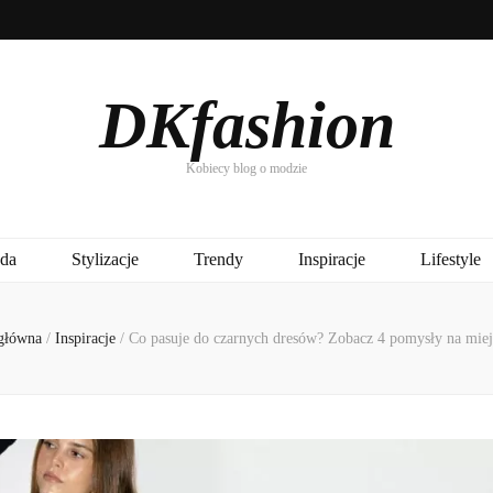
DKfashion
Kobiecy blog o modzie
da
Stylizacje
Trendy
Inspiracje
Lifestyle
główna
/
Inspiracje
/
Co pasuje do czarnych dresów? Zobacz 4 pomysły na miej