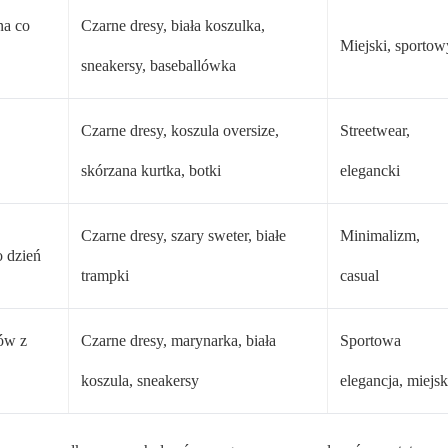
na co
Czarne dresy, biała koszulka,
Miejski, sportow
sneakersy, baseballówka
Czarne dresy, koszula oversize,
Streetwear,
skórzana kurtka, botki
elegancki
Czarne dresy, szary sweter, białe
Minimalizm,
o dzień
trampki
casual
ów z
Czarne dresy, marynarka, biała
Sportowa
koszula, sneakersy
elegancja, miejsk