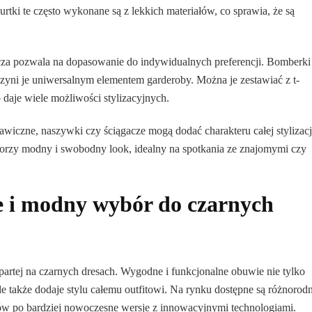
rtki te często wykonane są z lekkich materiałów, co sprawia, że są
cza pozwala na dopasowanie do indywidualnych preferencji. Bomberki
czyni je uniwersalnym elementem garderoby. Można je zestawiać z t-
 daje wiele możliwości stylizacyjnych.
wiczne, naszywki czy ściągacze mogą dodać charakteru całej stylizacj
orzy modny i swobodny look, idealny na spotkania ze znajomymi czy
e i modny wybór do czarnych
opartej na czarnych dresach. Wygodne i funkcjonalne obuwie nie tylko
 także dodaje stylu całemu outfitowi. Na rynku dostępne są różnorod
w po bardziej nowoczesne wersje z innowacyjnymi technologiami.