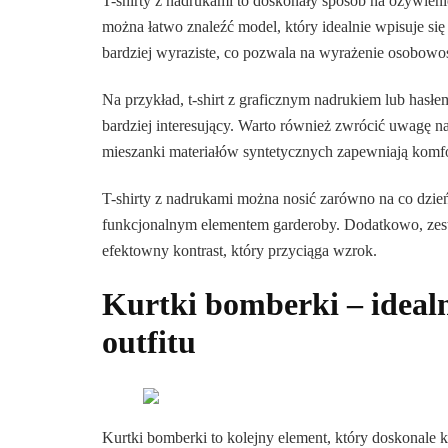
T-shirty z nadrukami to doskonały sposób na ożywieni
można łatwo znaleźć model, który idealnie wpisuje si
bardziej wyraziste, co pozwala na wyrażenie osobowo
Na przykład, t-shirt z graficznym nadrukiem lub hasłem
bardziej interesujący. Warto również zwrócić uwagę na
mieszanki materiałów syntetycznych zapewniają komfor
T-shirty z nadrukami można nosić zarówno na co dzień,
funkcjonalnym elementem garderoby. Dodatkowo, zest
efektowny kontrast, który przyciąga wzrok.
Kurtki bomberki – ideal
outfitu
Kurtki bomberki to kolejny element, który doskonale k