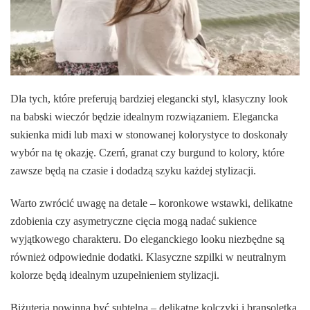
Dla tych, które preferują bardziej elegancki styl, klasyczny look
na babski wieczór będzie idealnym rozwiązaniem. Elegancka
sukienka midi lub maxi w stonowanej kolorystyce to doskonały
wybór na tę okazję. Czerń, granat czy burgund to kolory, które
zawsze będą na czasie i dodadzą szyku każdej stylizacji.
Warto zwrócić uwagę na detale – koronkowe wstawki, delikatne
zdobienia czy asymetryczne cięcia mogą nadać sukience
wyjątkowego charakteru. Do eleganckiego looku niezbędne są
również odpowiednie dodatki. Klasyczne szpilki w neutralnym
kolorze będą idealnym uzupełnieniem stylizacji.
Biżuteria powinna być subtelna – delikatne kolczyki i bransoletka