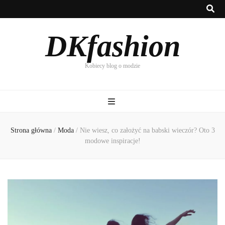
DKfashion
Kobiecy blog o modzie
Strona główna
/
Moda
/
Nie wiesz, co założyć na babski wieczór? Oto 3
modowe inspiracje!