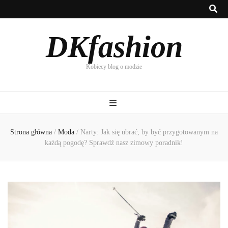
DKfashion
Kobiecy blog o modzie
Strona główna
/
Moda
/
Narty: Jak się ubrać, by być przygotowanym na
każdą pogodę? Sprawdź nasz zimowy poradnik!