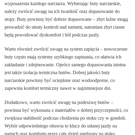
wyposażenia każdego narciarza. Wybierając buty narciarskie,
należy zwrócić uwagę na ich twardość oraz dopasowanie do
stopy. Buty powinny być dobrze dopasowane – zbyt luźne mogą
prowadzić do utraty kontroli nad nartami, natomiast zbyt ciasne
będą powodować dyskomfort i ból podczas jazdy.
Warto również zwrócić uwagę na system zapięcia – nowoczesne
buty często mają systemy szybkiego zapinania, co ułatwia ich
zakładanie i zdejmowanie. Oprócz samego dopasowania istotna
jest także izolacja termiczna butów. Dobrej jakości buty
narciarskie powinny być ocieplone oraz wodoodporne, co
zapewnia komfort termiczny nawet w najzimniejsze dni.
Dodatkowo, warto zwrócić uwagę na podeszwę butów –
powinna być wykonana z materiałów o dobrej przyczepności, co
zwiększa stabilność podczas chodzenia po stoku czy w gondoli.
Wybór odpowiedniego obuwia to klucz do udanej jazdy na
nartach oraz komfortu przez cały dzień spędzony na stoku.