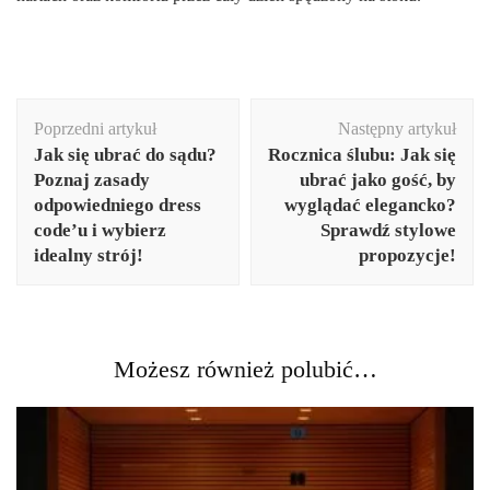
Nawigacja
Poprzedni artykuł
Następny artykuł
wpisu
Jak się ubrać do sądu?
Rocznica ślubu: Jak się
Poznaj zasady
ubrać jako gość, by
odpowiedniego dress
wyglądać elegancko?
code’u i wybierz
Sprawdź stylowe
idealny strój!
propozycje!
Możesz również polubić…