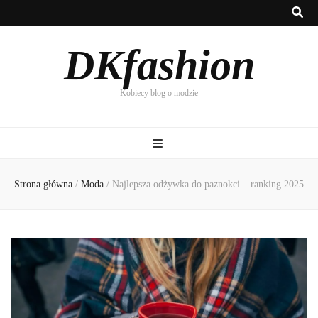
DKfashion
Kobiecy blog o modzie
Strona główna
/
Moda
/
Najlepsza odżywka do paznokci – ranking 2025