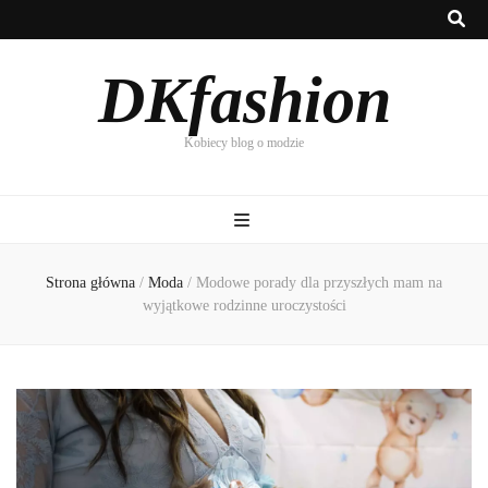
DKfashion
Kobiecy blog o modzie
Strona główna
/
Moda
/
Modowe porady dla przyszłych mam na
wyjątkowe rodzinne uroczystości