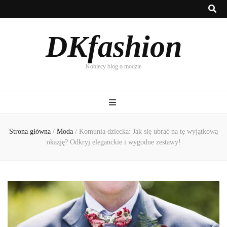
DKfashion
Kobiecy blog o modzie
Strona główna
/
Moda
/
Komunia dziecka: Jak się ubrać na tę wyjątkową
okazję? Odkryj eleganckie i wygodne zestawy!