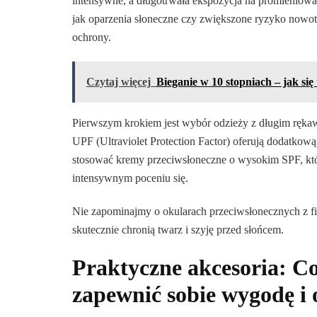
intensywne, a długotrwała ekspozycja na promienio
jak oparzenia słoneczne czy zwiększone ryzyko nowo
ochrony.
Czytaj więcej
Bieganie w 10 stopniach – jak się
Pierwszym krokiem jest wybór odzieży z długim ręk
UPF (Ultraviolet Protection Factor) oferują dodatko
stosować kremy przeciwsłoneczne o wysokim SPF, któr
intensywnym poceniu się.
Nie zapominajmy o okularach przeciwsłonecznych z fi
skutecznie chronią twarz i szyję przed słońcem.
Praktyczne akcesoria: Co
zapewnić sobie wygodę i