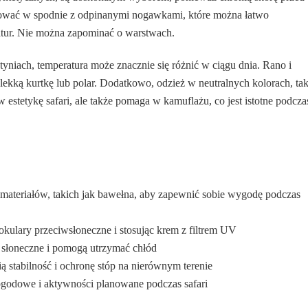
stować w spodnie z odpinanymi nogawkami, które można łatwo
atur. Nie można zapominać o warstwach.
yniach, temperatura może znacznie się różnić w ciągu dnia. Rano i
ekką kurtkę lub polar. Dodatkowo, odzież w neutralnych kolorach, ta
 estetykę safari, ale także pomaga w kamuflażu, co jest istotne podcza
 materiałów, takich jak bawełna, aby zapewnić sobie wygodę podczas
okulary przeciwsłoneczne i stosując krem z filtrem UV
e słoneczne i pomogą utrzymać chłód
 stabilność i ochronę stóp na nierównym terenie
ogodowe i aktywności planowane podczas safari