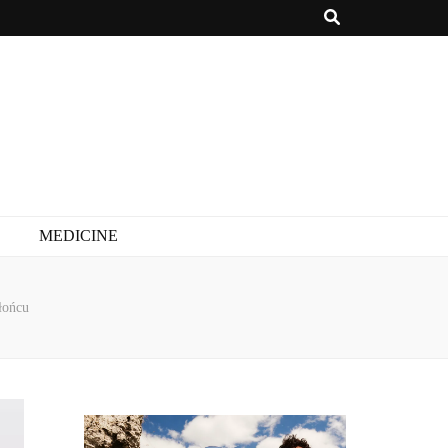
MEDICINE
łońcu