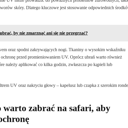
wanie UV może prowadzić do poważnych problemów zdrowotnych, taki
tworów skóry. Dlatego kluczowe jest stosowanie odpowiednich środk
 ubrać, by nie zmarznąć ani się nie przegrzać?
awem oraz spodni zakrywających nogi. Tkaniny o wysokim wskaźniku
wą ochronę przed promieniowaniem UV. Oprócz ubrań warto również
e należy aplikować co kilka godzin, zwłaszcza po kąpieli lub
ltrem UV oraz nakryciu głowy – kapelusz lub czapka z szerokim rond
 warto zabrać na safari, aby
 ochronę