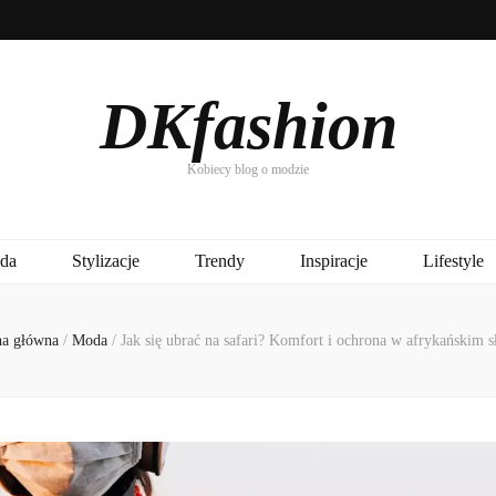
DKfashion
Kobiecy blog o modzie
da
Stylizacje
Trendy
Inspiracje
Lifestyle
na główna
/
Moda
/
Jak się ubrać na safari? Komfort i ochrona w afrykańskim s