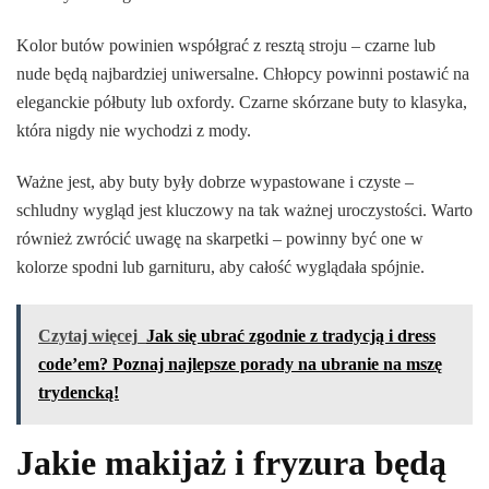
Kolor butów powinien współgrać z resztą stroju – czarne lub
nude będą najbardziej uniwersalne. Chłopcy powinni postawić na
eleganckie półbuty lub oxfordy. Czarne skórzane buty to klasyka,
która nigdy nie wychodzi z mody.
Ważne jest, aby buty były dobrze wypastowane i czyste –
schludny wygląd jest kluczowy na tak ważnej uroczystości. Warto
również zwrócić uwagę na skarpetki – powinny być one w
kolorze spodni lub garnituru, aby całość wyglądała spójnie.
Czytaj więcej
Jak się ubrać zgodnie z tradycją i dress
code’em? Poznaj najlepsze porady na ubranie na mszę
trydencką!
Jakie makijaż i fryzura będą