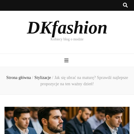
DKfashion
Kobiecy blog o modzie
Strona główna
/
Stylizacje
/
Jak się ubrać na maturę? Sprawdź najlepsze
propozycje na ten ważny dzień!