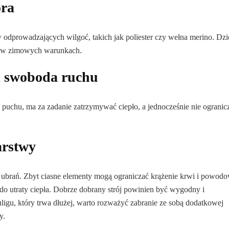
óra
dprowadzających wilgoć, takich jak poliester czy wełna merino. Dzi
tne w zimowych warunkach.
 i swoboda ruchu
puchu, ma za zadanie zatrzymywać ciepło, a jednocześnie nie ogranic
arstwy
ubrań. Zbyt ciasne elementy mogą ograniczać krążenie krwi i powod
do utraty ciepła. Dobrze dobrany strój powinien być wygodny i
igu, który trwa dłużej, warto rozważyć zabranie ze sobą dodatkowej
y.