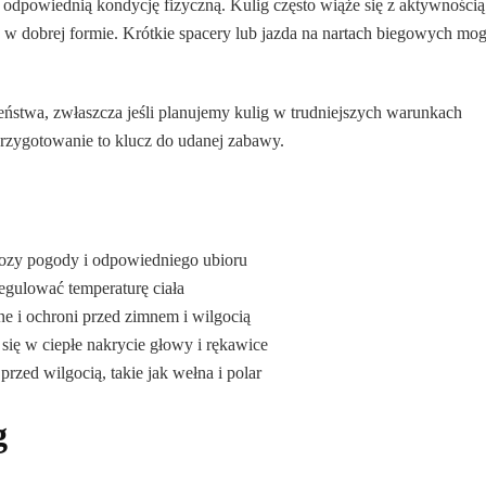
odpowiednią kondycję fizyczną. Kulig często wiąże się z aktywnością
 w dobrej formie. Krótkie spacery lub jazda na nartach biegowych mo
eństwa, zwłaszcza jeśli planujemy kulig w trudniejszych warunkach
rzygotowanie to klucz do udanej zabawy.
nozy pogody i odpowiedniego ubioru
egulować temperaturę ciała
e i ochroni przed zimnem i wilgocią
 się w ciepłe nakrycie głowy i rękawice
przed wilgocią, takie jak wełna i polar
g