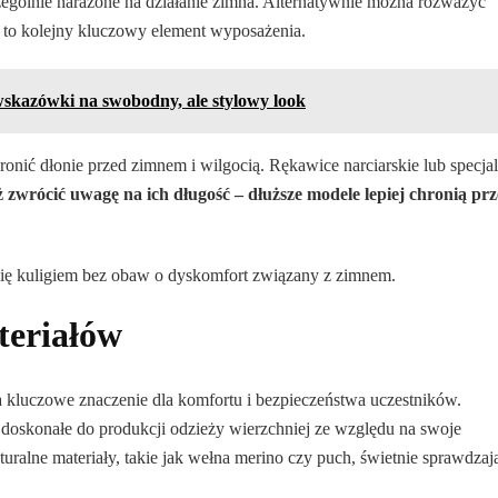
ególnie narażone na działanie zimna. Alternatywnie można rozważyć
e to kolejny kluczowy element wyposażenia.
wskazówki na swobodny, ale stylowy look
nić dłonie przed zimnem i wilgocią. Rękawice narciarskie lub specja
zwrócić uwagę na ich długość – dłuższe modele lepiej chronią pr
się kuligiem bez obaw o dyskomfort związany z zimnem.
eriałów
 kluczowe znaczenie dla komfortu i bezpieczeństwa uczestników.
są doskonałe do produkcji odzieży wierzchniej ze względu na swoje
uralne materiały, takie jak wełna merino czy puch, świetnie sprawdzaj