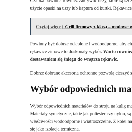
Czapka powinna również zakrywać uszy, które są szcz
użycie opaski na uszy lub kaptura od kurtki. Rękawic
Czytaj więcej
Grill firmowy z klasą – modowe 
Powinny być dobrze ocieplone i wodoodporne, aby chro
rękawice zimowe to doskonały wybór.
Warto również 
dostawaniem się śniegu do wnętrza rękawic.
Dobrze dobrane akcesoria ochronne pozwolą cieszyć 
Wybór odpowiednich mat
Wybór odpowiednich materiałów do stroju na kulig ma
Materiały syntetyczne, takie jak poliester czy nylon, 
właściwości wodoodporne i wiatroszczelne. Z kolei nat
się jako izolacja termiczna.