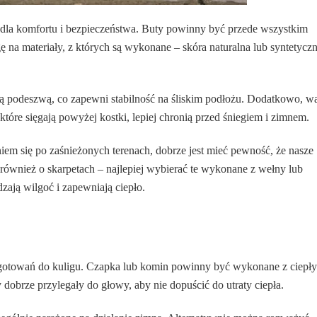
dla komfortu i bezpieczeństwa. Buty powinny być przede wszystkim
na materiały, z których są wykonane – skóra naturalna lub syntetyczn
wą podeszwą, co zapewni stabilność na śliskim podłożu. Dodatkowo, wa
re sięgają powyżej kostki, lepiej chronią przed śniegiem i zimnem.
iem się po zaśnieżonych terenach, dobrze jest mieć pewność, że nasze
ównież o skarpetach – najlepiej wybierać te wykonane z wełny lub
zają wilgoć i zapewniają ciepło.
zygotowań do kuligu. Czapka lub komin powinny być wykonane z ciepł
y dobrze przylegały do głowy, aby nie dopuścić do utraty ciepła.