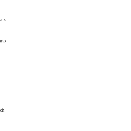
a z
rto
ych