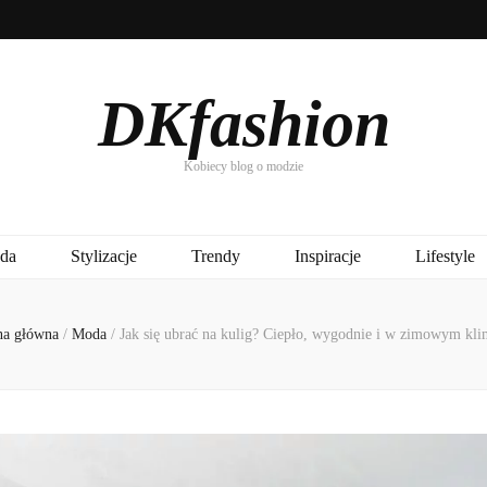
DKfashion
Kobiecy blog o modzie
da
Stylizacje
Trendy
Inspiracje
Lifestyle
na główna
/
Moda
/
Jak się ubrać na kulig? Ciepło, wygodnie i w zimowym kli