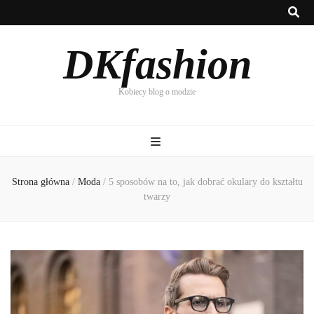
DKfashion
Kobiecy blog o modzie
Strona główna
/
Moda
/
5 sposobów na to, jak dobrać okulary do kształtu
twarzy